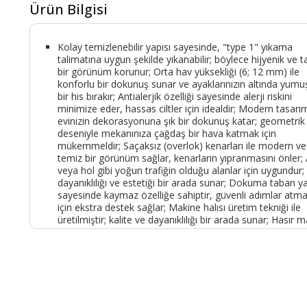
Ürün Bilgisi
Kolay temizlenebilir yapısı sayesinde, "type 1" yıkama
talimatına uygun şekilde yıkanabilir; böylece hijyenik ve t
bir görünüm korunur; Orta hav yüksekliği (6; 12 mm) ile
konforlu bir dokunuş sunar ve ayaklarınızın altında yumu
bir his bırakır; Antialerjik özelliği sayesinde alerji riskini
minimize eder, hassas ciltler için idealdir; Modern tasarı
evinizin dekorasyonuna şık bir dokunuş katar; geometrik
deseniyle mekanınıza çağdaş bir hava katmak için
mükemmeldir; Saçaksız (overlok) kenarları ile modern ve
temiz bir görünüm sağlar, kenarların yıpranmasını önler;
veya hol gibi yoğun trafiğin olduğu alanlar için uygundur;
dayanıklılığı ve estetiği bir arada sunar; Dokuma taban ya
sayesinde kaymaz özelliğe sahiptir, güvenli adımlar atma
için ekstra destek sağlar; Makine halısı üretim tekniği ile
üretilmiştir; kalite ve dayanıklılığı bir arada sunar; Hasır m
Ürün Kodu :
9764-TMKAHVE100X450