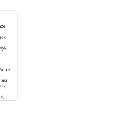
aze
şak
mıyla
 Antre
pısı
nız
at;