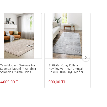
Yalın Modern Dokuma Halı
B109 Gri Kolay Kullanım
Ekstra 
Kaymaz Tabanlı Yıkanabilir
Hav Toz Vermez Yumuşak
Yumuşak
Salon ve Oturma Odası
Dokulu Uzun Tüylü Modern
Antrasi
Halısı 5577 Bej
Shaggy Halı
4.000,00 TL
900,00 TL
907,2