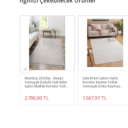
İlginizi Çekebilecek Ürünler
Mumbai 256 Bej - Beyaz
Vals Krem Salon Halısı
Tüylü
Yumuşak Dokulu Halı Kilim
Koridor Kesme Yolluk
z
Salon Mutfak Koridor Yolluk
Yumuşak Doku Kaymaz
Dokuma Makine Halısı
Tozumaz Dokuma Makine
Halısı Yolluk
2.700,00 TL
1.567,97 TL