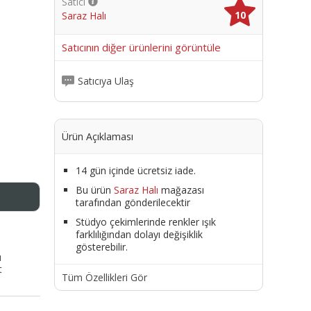
Satıcı
10
Saraz Halı
me
Satıcının diğer ürünlerini görüntüle
Satıcıya Ulaş
Ürün Açıklaması
14 gün içinde ücretsiz iade.
Bu ürün
Saraz Halı
mağazası
tarafından gönderilecektir
Stüdyo çekimlerinde renkler ışık
farklılığından dolayı değişiklik
gösterebilir.
ı
t
Tüm Özellikleri Gör