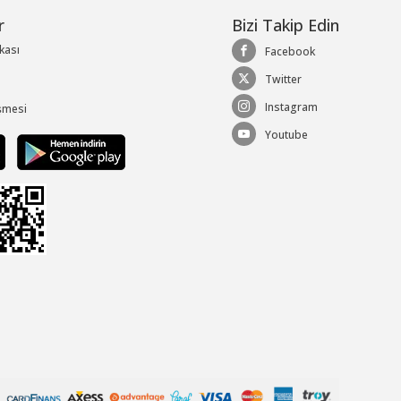
r
Bizi Takip Edin
ikası
Facebook
Twitter
Instagram
şmesi
Youtube