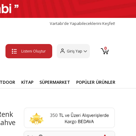
Vartabi'de Yapabileceklerini Keşfet!
0
Listeni Oluştur
Giriş Yap
UTDOOR
KİTAP
SÜPERMARKET
POPÜLER ÜRÜNLER
Renk
Kahve