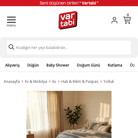
0
Alışveriş
Düğün
Baby Shower
Doğum Günü
Kutlama
Özel
Anasayfa
Ev & Mobilya
Ev
Halı & Kilim & Paspas
Yolluk