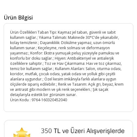
Ürün Bilgisi
Ürün Özellikleri Taban Tipi: Kaymaz jel taban, güvenli ve sabit
kullanım sağlar.; Yıkama Talimatı: Makinede 30°C’de yıkanabilir,
kolay temizlenir.; Dayanıklılık: Dökülme yapmaz, uzun ömürlü
kullanım sunar.; Keçeleşme, renk solması ve deformasyon
yaşanmaz.; Konfor: Ekstra yumuşak peluş yüzeyiyle pamuksu ve
konforlu bir doku sağlar.; Hijyen: Antibakteriyel ve antialerjik
özelliklere sahiptir.; Toz ve Hav Çıkarmama: Hav ve toz çıkarmaz,
temiz bir kullanım sağlar.; Kullanım Alanları: Salon, oturma odası,
koridor, mutfak, çocuk odası, yatak odası ve yolluk gibi çeşitli
alanlara uygundur.; Özel kesim imkânıyla farklı alanlara uygun
ölçülerde sipariş edilebilir.; Renk ve Tasarım: Açık gri, beyaz, krem
ve antrasit gibi modern ve şık renk seçenekleri.; Şık saçak
detaylarıyla estetik bir görünüm sunar.
Ürün Kodu :
9764-160320452040