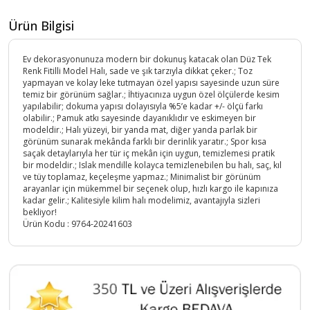
Ürün Bilgisi
Ev dekorasyonunuza modern bir dokunuş katacak olan Düz Tek
Renk Fitilli Model Halı, sade ve şık tarzıyla dikkat çeker.; Toz
yapmayan ve kolay leke tutmayan özel yapısı sayesinde uzun süre
temiz bir görünüm sağlar.; İhtiyacınıza uygun özel ölçülerde kesim
yapılabilir; dokuma yapısı dolayısıyla %5’e kadar +/- ölçü farkı
olabilir.; Pamuk atkı sayesinde dayanıklıdır ve eskimeyen bir
modeldir.; Halı yüzeyi, bir yanda mat, diğer yanda parlak bir
görünüm sunarak mekânda farklı bir derinlik yaratır.; Spor kısa
saçak detaylarıyla her tür iç mekân için uygun, temizlemesi pratik
bir modeldir.; Islak mendille kolayca temizlenebilen bu halı, saç, kıl
ve tüy toplamaz, keçeleşme yapmaz.; Minimalist bir görünüm
arayanlar için mükemmel bir seçenek olup, hızlı kargo ile kapınıza
kadar gelir.; Kalitesiyle kilim halı modelimiz, avantajıyla sizleri
bekliyor!
Ürün Kodu :
9764-20241603