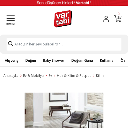
0
Alışveriş
Düğün
Baby Shower
Doğum Günü
Kutlama
Özel
Anasayfa
Ev & Mobilya
Ev
Halı & Kilim & Paspas
Kilim