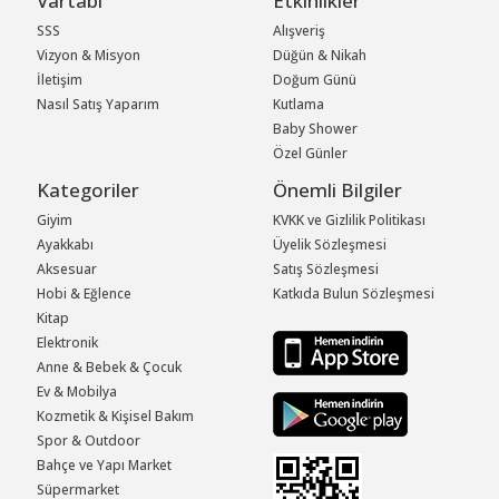
Vartabi
Etkinlikler
SSS
Alışveriş
Vizyon & Misyon
Düğün & Nikah
İletişim
Doğum Günü
Nasıl Satış Yaparım
Kutlama
Baby Shower
Özel Günler
Kategoriler
Önemli Bilgiler
Giyim
KVKK ve Gizlilik Politikası
Ayakkabı
Üyelik Sözleşmesi
Aksesuar
Satış Sözleşmesi
Hobi & Eğlence
Katkıda Bulun Sözleşmesi
Kitap
Elektronik
Anne & Bebek & Çocuk
Ev & Mobilya
Kozmetik & Kişisel Bakım
Spor & Outdoor
Bahçe ve Yapı Market
Süpermarket