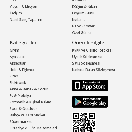
SSS
Alışveriş
Vizyon & Misyon
Düğün & Nikah
İletişim
Doğum Günü
Nasıl Satış Yaparım
Kutlama
Baby Shower
Özel Günler
Kategoriler
Önemli Bilgiler
Giyim
KVKK ve Gizlilik Politikası
Ayakkabı
Üyelik Sözleşmesi
Aksesuar
Satış Sözleşmesi
Hobi & Eğlence
Katkıda Bulun Sözleşmesi
Kitap
Elektronik
Anne & Bebek & Çocuk
Ev & Mobilya
Kozmetik & Kişisel Bakım
Spor & Outdoor
Bahçe ve Yapı Market
Süpermarket
Kırtasiye & Ofis Malzemeleri