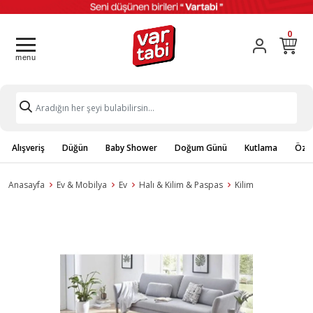
0
Alışveriş
Düğün
Baby Shower
Doğum Günü
Kutlama
Özel
Anasayfa
Ev & Mobilya
Ev
Halı & Kilim & Paspas
Kilim