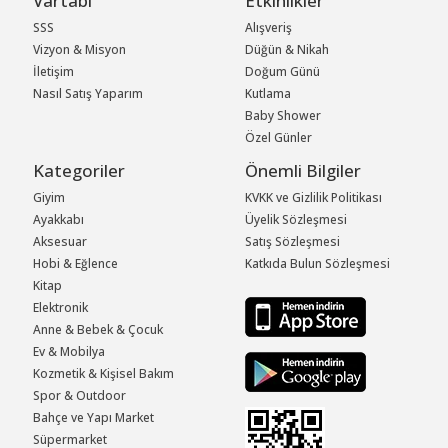
Vartabi
Etkinlikler
SSS
Alışveriş
Vizyon & Misyon
Düğün & Nikah
İletişim
Doğum Günü
Nasıl Satış Yaparım
Kutlama
Baby Shower
Özel Günler
Kategoriler
Önemli Bilgiler
Giyim
KVKK ve Gizlilik Politikası
Ayakkabı
Üyelik Sözleşmesi
Aksesuar
Satış Sözleşmesi
Hobi & Eğlence
Katkıda Bulun Sözleşmesi
Kitap
Elektronik
Anne & Bebek & Çocuk
Ev & Mobilya
Kozmetik & Kişisel Bakım
Spor & Outdoor
Bahçe ve Yapı Market
Süpermarket