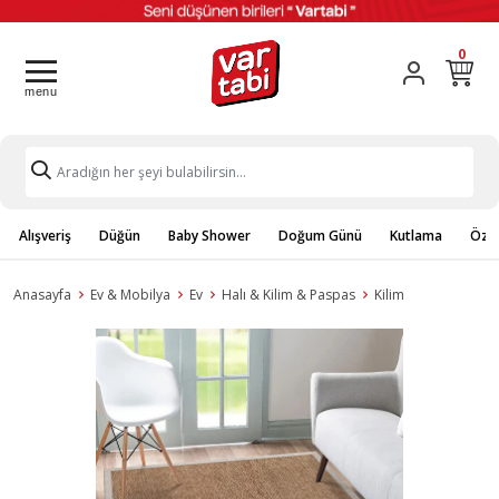
0
Alışveriş
Düğün
Baby Shower
Doğum Günü
Kutlama
Özel
Anasayfa
Ev & Mobilya
Ev
Halı & Kilim & Paspas
Kilim