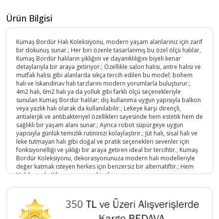
Ürün Bilgisi
Kumaş Bordür Halı Koleksiyonu, modern yaşam alanlarınız için zarif
bir dokunuş sunar.; Her biri özenle tasarlanmış bu özel ölçü halılar,
Kumaş Bordür halıların şıklığını ve dayanıklılığını biyeli kenar
detaylarıyla bir araya getiriyor.; Özellikle salon halısı, antre halısı ve
mutfak halısı gibi alanlarda sıkça tercih edilen bu model; bohem
halı ve İskandinav halı tarzlarını modern yorumlarla buluşturur.;
4m2 halı, 6m2 halı ya da yolluk gibi farklı ölçü seçenekleriyle
sunulan Kumaş Bordür halılar; dış kullanıma uygun yapısıyla balkon
veya yazlık halı olarak da kullanılabilir.; Lekeye karşı dirençli,
antialerjik ve antibakteriyel özellikleri sayesinde hem estetik hem de
sağlıklı bir yaşam alanı sunar.; Ayrıca robot süpürgeye uygun
yapısıyla günlük temizlik rutininizi kolaylaştırır.; Jüt halı, sisal halı ve
leke tutmayan halı gibi doğal ve pratik seçenekleri sevenler için
fonksiyonelliği ve şıklığı bir araya getiren ideal bir tercihtir.; Kumaş
Bordür Koleksiyonu, dekorasyonunuza modern halı modelleriyle
değer katmak isteyen herkes için benzersiz bir alternatiftir.; Hem
Halı hem de Kilim yapısına sahipdir.
Ürün Kodu :
9764-0503-Bej-80x300