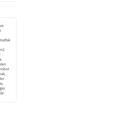
 ve
ü
 mutfak
6m2
r
a
kleri
 robot
alı,
ler
aş
eğer
 de