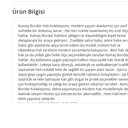
Ürün Bilgisi
Kumaş Bordür Halı Koleksiyonu, modern yaşam alanlarınız için zarif
sofistike bir dokunuş sunar.; Her biri özenle tasarlanmış bu özel ölç
halılar, Kumaş Bordür halıların şıklığını ve dayanıklılığını biyeli kenar
detaylarıyla bir araya getiriyor.; Özellikle salon halısı, antre halısı ve
halısı gibi alanlarda sıkça tercih edilen bu model; bohem halı ve
İskandinav halı tarzlarını modern yorumlarla buluşturur.; 4m2 halı, 
halı ya da yolluk gibi farklı ölçü seçenekleriyle sunulan Kumaş Bordü
halılar; dış kullanıma uygun yapısıyla balkon veya yazlık halı olarak d
kullanılabilir.; Lekeye karşı dirençli, antialerjik ve antibakteriyel özelli
sayesinde hem estetik hem de sağlıklı bir yaşam alanı sunar.; Ayrıca
süpürgeye uygun yapısıyla günlük temizlik rutininizi kolaylaştırır.; Jüt h
sisal halı ve leke tutmayan halı gibi doğal ve pratik seçenekleri seven
için fonksiyonelliği ve şıklığı bir araya getiren ideal bir tercihtir.; Kum
Bordür Koleksiyonu, dekorasyonunuza modern halı modelleriyle d
katmak isteyen herkes için benzersiz bir alternatiftir.; Hem Halı hem
Kilim yapısına sahipdir.
Ürün Kodu :
9764-0408-Bej-160x230