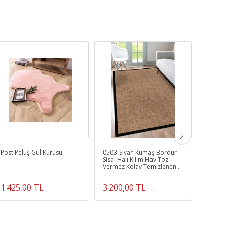
Post Peluş Gül Kurusu
0503-Siyah Kumaş Bordür
Comfort
Sisal Halı Kilim Hav Toz
Vermez Kolay Temizlenen
Hasır Kilim
1.425,00 TL
3.200,00 TL
1.890