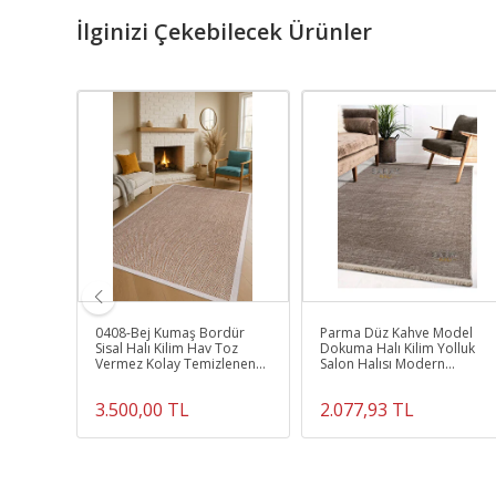
İlginizi Çekebilecek Ürünler
a
0408-Bej Kumaş Bordür
Parma Düz Kahve Model
Sisal Halı Kilim Hav Toz
Dokuma Halı Kilim Yolluk
maz
Vermez Kolay Temizlenen
Salon Halısı Modern
Krem 2
Hasır Kilim
Dokuma
3.500,00 TL
2.077,93 TL