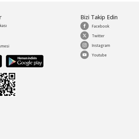
r
Bizi Takip Edin
ikası
Facebook
Twitter
Instagram
şmesi
Youtube