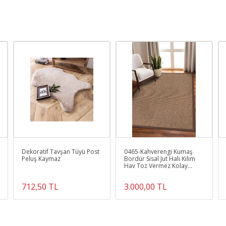
Dekoratif Tavşan Tüyü Post
0465-Kahverengi Kumaş
Peluş Kaymaz
Bordür Sisal Jut Halı Kilim
Hav Toz Vermez Kolay
Temizlenen Hasır Kilim
712,50 TL
3.000,00 TL