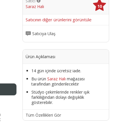
Satıcı
10
Saraz Halı
me
Satıcının diğer ürünlerini görüntüle
Satıcıya Ulaş
Ürün Açıklaması
14 gün içinde ücretsiz iade.
Bu ürün
Saraz Halı
mağazası
tarafından gönderilecektir
Stüdyo çekimlerinde renkler ışık
farklılığından dolayı değişiklik
gösterebilir.
ı
Tüm Özellikleri Gör
t