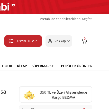
Vartabi'de Yapabileceklerini Keşfet!
0
Listeni Oluştur
Giriş Yap
UTDOOR
KİTAP
SÜPERMARKET
POPÜLER ÜRÜNLER
sal