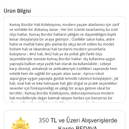
Ürün Bilgisi
Kumaş Bordür Halı Koleksiyonu, modern yaşam alanlarınız için zarif
ve sofistike bir dokunuş sunar.; Her biri özenle tasarlanmış bu özel
ölçü halılar, Kumaş Bordür halıların şıklığını ve dayanıklılığını biyeli
kenar detaylarıyla bir araya getiriyor.; Özellikle salon halısı, antre
halısı ve mutfak halısı gibi alanlarda sıkça tercih edilen bu model;
bohem halı ve İskandinav halı tarzlarını modern yorumlarla
buluşturur.; 4m2 halı, 6m2 halı ya da yolluk gibi farklı ölçü
seçenekleriyle sunulan Kumaş Bordür halılar; dış kullanıma uygun
yapısıyla balkon veya yazlık halı olarak da kullanılabilir.; Lekeye
karşı dirençli, antialerjik ve antibakteriyel özellikleri sayesinde hem
estetik hem de sağlıklı bir yaşam alanı sunar.; Ayrıca robot
süpürgeye uygun yapısıyla günlük temizlik rutininizi kolaylaştırır.; Jüt
halı, sisal halı ve leke tutmayan halı gibi doğal ve pratik seçenekleri
sevenler için fonksiyonelliği ve şıklığı bir araya getiren ideal bir
tercihtir.; Kumaş Bordür Koleksiyonu, dekorasyonunuza modern
halı modelleriyle değer katmak isteyen herkes için benzersiz bir
alternatiftir.; Hem Halı hem de Kilim yapısına sahipdir.
Ürün Kodu :
9764-0408-Antrasit-100x200