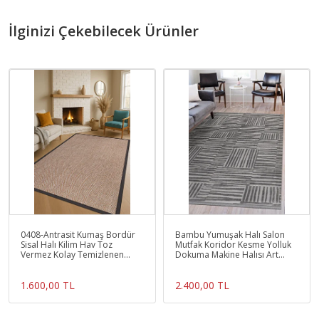
İlginizi Çekebilecek Ürünler
0408-Antrasit Kumaş Bordür
Bambu Yumuşak Halı Salon
Sisal Halı Kilim Hav Toz
Mutfak Koridor Kesme Yolluk
Vermez Kolay Temizlenen
Dokuma Makine Halısı Art
Hasır Kilim
Antrasit
1.600,00 TL
2.400,00 TL