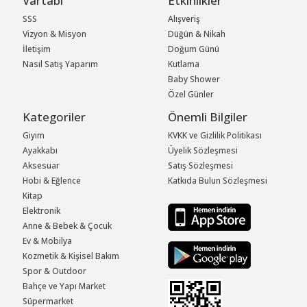
Vartabi
Etkinlikler
SSS
Alışveriş
Vizyon & Misyon
Düğün & Nikah
İletişim
Doğum Günü
Nasıl Satış Yaparım
Kutlama
Baby Shower
Özel Günler
Kategoriler
Önemli Bilgiler
Giyim
KVKK ve Gizlilik Politikası
Ayakkabı
Üyelik Sözleşmesi
Aksesuar
Satış Sözleşmesi
Hobi & Eğlence
Katkıda Bulun Sözleşmesi
Kitap
Elektronik
Anne & Bebek & Çocuk
Ev & Mobilya
Kozmetik & Kişisel Bakım
Spor & Outdoor
Bahçe ve Yapı Market
Süpermarket