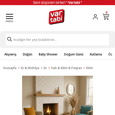
0
Alışveriş
Düğün
Baby Shower
Doğum Günü
Kutlama
Özel
Anasayfa
Ev & Mobilya
Ev
Halı & Kilim & Paspas
Kilim