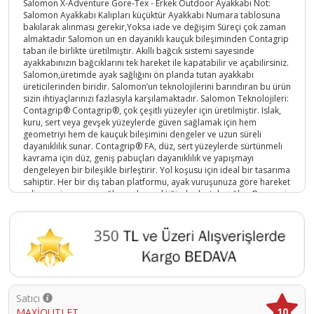
Salomon X-Adventure Gore-Tex - Erkek Outdoor Ayakkabı Not:
Salomon Ayakkabı Kalıpları küçüktür Ayakkabı Numara tablosuna
bakılarak alınması gerekir,Yoksa iade ve değişim Süreçi çok zaman
almaktadır Salomon un en dayanıklı kauçuk bileşiminden Contagrip
taban ile birlikte üretilmiştir. Akıllı bağcık sistemi sayesinde
ayakkabınızın bağcıklarını tek hareket ile kapatabilir ve açabilirsiniz.
Salomon,üretimde ayak sağlığını ön planda tutan ayakkabı
üreticilerinden biridir. Salomon’un teknolojilerini barındıran bu ürün
sizin ihtiyaçlarınızı fazlasıyla karşılamaktadır. Salomon Teknolojileri:
Contagrip® Contagrip®, çok çeşitli yüzeyler için üretilmiştir. Islak,
kuru, sert veya gevşek yüzeylerde güven sağlamak için hem
geometriyi hem de kauçuk bileşimini dengeler ve uzun süreli
dayanıklılık sunar. Contagrip® FA, düz, sert yüzeylerde sürtünmeli
kavrama için düz, geniş pabuçları dayanıklılık ve yapışmayı
dengeleyen bir bileşikle birleştirir. Yol koşusu için ideal bir tasarıma
sahiptir. Her bir dış taban platformu, ayak vuruşunuza göre hareket
edip zemine uyum sağlayarak gerektiğinde destek sağlar. Benzersiz
geometrik yapılı özel kauçuk materyal ile üretilen CONTAGRIP dış
taban sistemi,farklı arazi yüzeylerinde mükemmel tutunma sağlar.
Quicklace Ayakkabının kolaylıkla giyilip çıkartılabilmesi için
tasarlanmış bu teknoloji; ayakkabının ayağı tamamen sarmasını
sağlar. Böylece ayakkabı kullanıcının ayağına göre üretilmiş gibi bir
his verir.
Ürün Kodu :
5161-195751294218
Satıcı
10
MAXİOUTLET