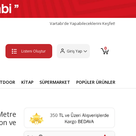
Vartabi'de Yapabileceklerini Keşfet!
0
Listeni Oluştur
Giriş Yap
UTDOOR
KİTAP
SÜPERMARKET
POPÜLER ÜRÜNLER
Metre
Don ve