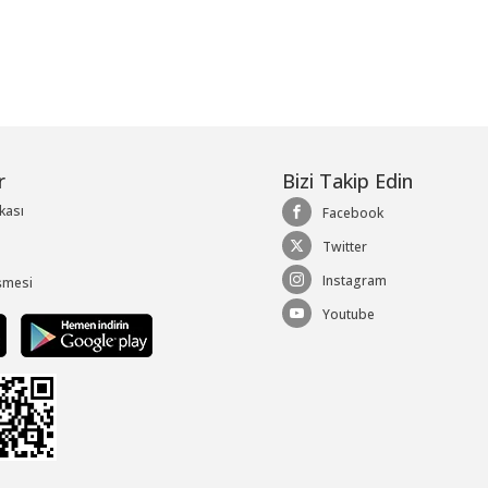
r
Bizi Takip Edin
ikası
Facebook
Twitter
Instagram
şmesi
Youtube