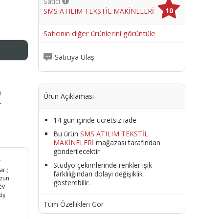
Satıcı
10
SMS ATILIM TEKSTİL MAKİNELERİ
me
Satıcının diğer ürünlerini görüntüle
Satıcıya Ulaş
ı
Ürün Açıklaması
t
14 gün içinde ücretsiz iade.
Bu ürün
SMS ATILIM TEKSTİL
MAKİNELERİ
mağazası tarafından
gönderilecektir
r
Stüdyo çekimlerinde renkler ışık
ar.;
farklılığından dolayı değişiklik
uzun
gösterebilir.
ev
kiş
Tüm Özellikleri Gör