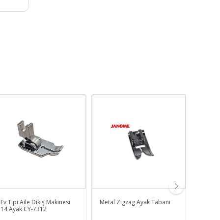
Ev Tipi Aile Dikiş Makinesi
Metal Zigzag Ayak Tabanı
Singer 
14 Ayak CY-7312
Uyumlu 
Ayak Se