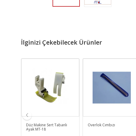
İlginizi Çekebilecek Ürünler
an İğne
Düz Makine Sert Tabanlı
Overlok Cımbızı
Ayak MT-18