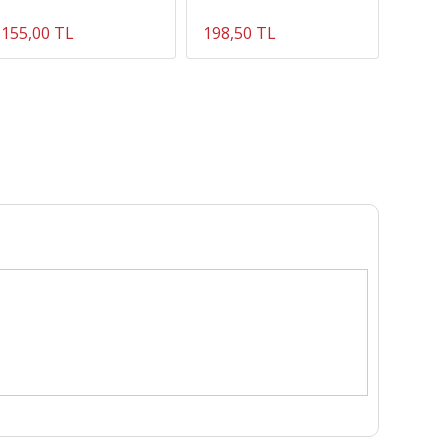
2mm,3m
155,00 TL
198,50 TL
194,4