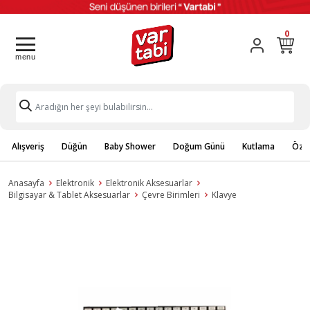
0
Alışveriş
Düğün
Baby Shower
Doğum Günü
Kutlama
Özel
Anasayfa
Elektronik
Elektronik Aksesuarlar
Bilgisayar & Tablet Aksesuarlar
Çevre Birimleri
Klavye