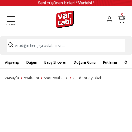
0
Alışveriş
Düğün
Baby Shower
Doğum Günü
Kutlama
Özel
Anasayfa
Ayakkabı
Spor Ayakkabı
Outdoor Ayakkabı