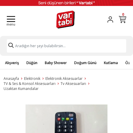
0
Alışveriş
Düğün
Baby Shower
Doğum Günü
Kutlama
Özel
Anasayfa
Elektronik
Elektronik Aksesuarlar
TV & Ses & Konsol Aksesuarları
Tv Aksesuarları
Uzaktan Kumandalar