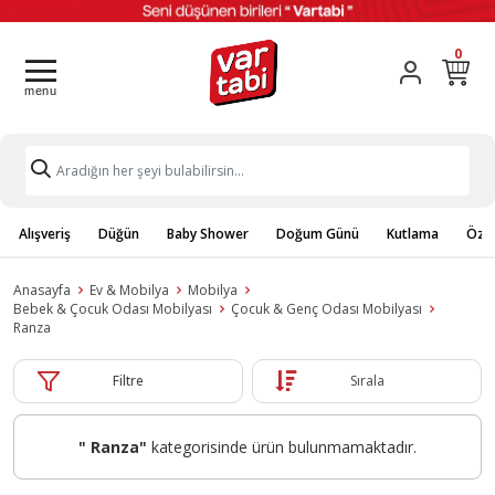
0
Alışveriş
Düğün
Baby Shower
Doğum Günü
Kutlama
Özel
Anasayfa
Ev & Mobilya
Mobilya
Bebek & Çocuk Odası Mobilyası
Çocuk & Genç Odası Mobilyası
Ranza
Filtre
Sırala
" Ranza"
kategorisinde ürün bulunmamaktadır.