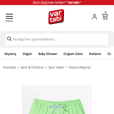
0
Alışveriş
Düğün
Baby Shower
Doğum Günü
Kutlama
Özel
Anasayfa
Spor & Outdoor
Spor Giyim
Yüzücü Mayosu