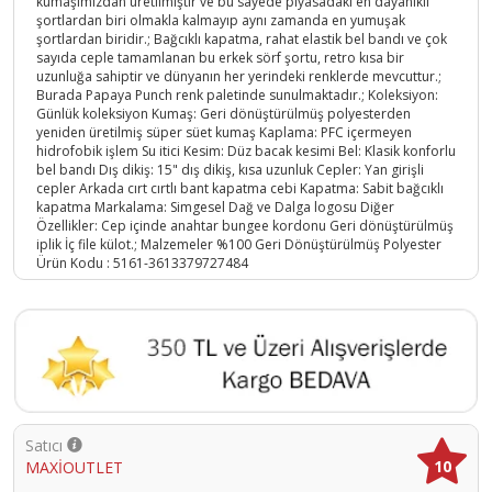
kumaşımızdan üretilmiştir ve bu sayede piyasadaki en dayanıklı
şortlardan biri olmakla kalmayıp aynı zamanda en yumuşak
şortlardan biridir.; Bağcıklı kapatma, rahat elastik bel bandı ve çok
sayıda ceple tamamlanan bu erkek sörf şortu, retro kısa bir
uzunluğa sahiptir ve dünyanın her yerindeki renklerde mevcuttur.;
Burada Papaya Punch renk paletinde sunulmaktadır.; Koleksiyon:
Günlük koleksiyon Kumaş: Geri dönüştürülmüş polyesterden
yeniden üretilmiş süper süet kumaş Kaplama: PFC içermeyen
hidrofobik işlem Su itici Kesim: Düz bacak kesimi Bel: Klasik konforlu
bel bandı Dış dikiş: 15" dış dikiş, kısa uzunluk Cepler: Yan girişli
cepler Arkada cırt cırtlı bant kapatma cebi Kapatma: Sabit bağcıklı
kapatma Markalama: Simgesel Dağ ve Dalga logosu Diğer
Özellikler: Cep içinde anahtar bungee kordonu Geri dönüştürülmüş
iplik İç file külot.; Malzemeler %100 Geri Dönüştürülmüş Polyester
Ürün Kodu :
5161-3613379727484
Satıcı
10
MAXİOUTLET