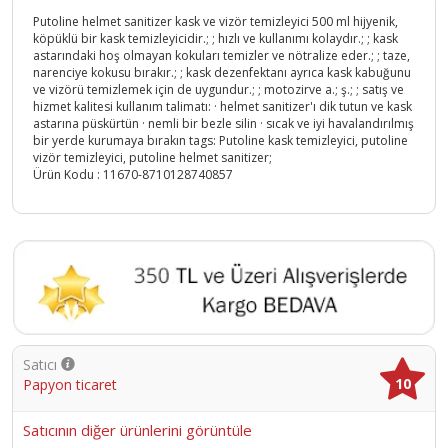
Putoline helmet sanitizer kask ve vizör temizleyici 500 ml hijyenik,
köpüklü bir kask temizleyicidir.; ; hızlı ve kullanımı kolaydır.; ; kask
astarındaki hoş olmayan kokuları temizler ve nötralize eder.; ; taze,
narenciye kokusu bırakır.; ; kask dezenfektanı ayrıca kask kabuğunu
ve vizörü temizlemek için de uygundur.; ; motozirve a.; ş.; ; satış ve
hizmet kalitesi kullanım talimatı: · helmet sanitizer'ı dik tutun ve kask
astarına püskürtün · nemli bir bezle silin · sıcak ve iyi havalandırılmış
bir yerde kurumaya bırakın tags: Putoline kask temizleyici, putoline
vizör temizleyici, putoline helmet sanitizer;
Ürün Kodu :
11670-8710128740857
Satıcı
10
Papyon ticaret
Satıcının diğer ürünlerini görüntüle