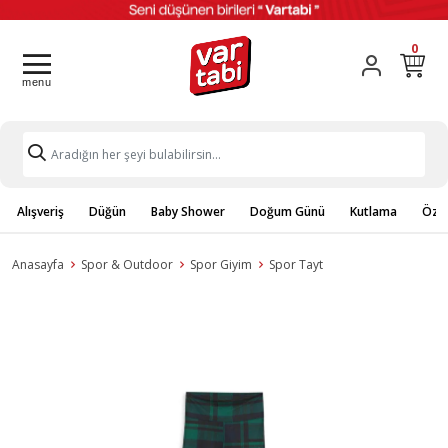
0
Alışveriş
Düğün
Baby Shower
Doğum Günü
Kutlama
Özel
Anasayfa
Spor & Outdoor
Spor Giyim
Spor Tayt