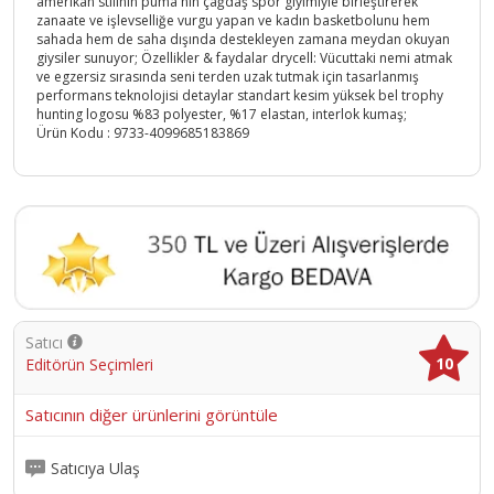
amerikan stilinin puma'nın çağdaş spor giyimiyle birleştirerek
zanaate ve işlevselliğe vurgu yapan ve kadın basketbolunu hem
sahada hem de saha dışında destekleyen zamana meydan okuyan
giysiler sunuyor; Özellikler & faydalar drycell: Vücuttaki nemi atmak
ve egzersiz sırasında seni terden uzak tutmak için tasarlanmış
performans teknolojisi detaylar standart kesim yüksek bel trophy
hunting logosu %83 polyester, %17 elastan, interlok kumaş;
Ürün Kodu :
9733-4099685183869
Satıcı
10
Editörün Seçimleri
Satıcının diğer ürünlerini görüntüle
Satıcıya Ulaş