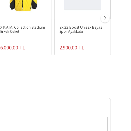
X P.A.M. Collection Stadium
Zx 22 Boost Unisex Beyaz
x La Fr
Erkek Ceket
Spor Ayakkabı
Kırmızı
6.000,00 TL
2.900,00 TL
6.999