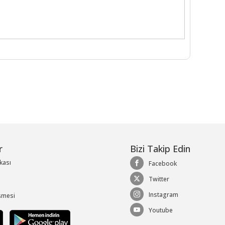
r
Bizi Takip Edin
ikası
Facebook
Twitter
Instagram
şmesi
Youtube