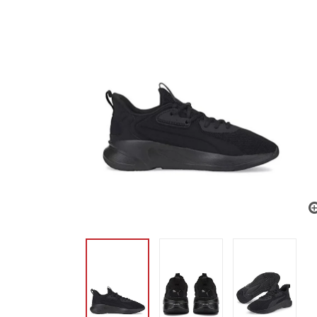
Çocuk Gereçleri
Buzdolabı
Elektrikli Ev Aletleri
Yabancı Dil K
Body
Spor Çantası
Mutfak & Banyo Mobilyası
Göz Bakım
Boks
Bilezik
Çerçeve,Fotoğraf
Makyaj Seti
Kamp
Topuklu Ayakkabı
Din ve Mitoloji
Ev Bakım ve Temizlik
Çamaşır Makinesi
Ana Kucağı
İç Giyim
Ütü
Pet Shop
Yabancı Dil Ço
Oyuncak
Sandalet ve
Plaj Çantası
Bahçe Mobilyaları
Göz Kremi
Dövüş Sporları
Set & Takım
Şamdan & Mumlu
Ten Makyajı
Top
Alt Giyim
Stiletto
Bulaşık Makinesi
Yürüteç
Din Kitabı
Bulaşık Yıkama
İç Çamaşırı Takımları
Süpürge
Yabancı Dil Ho
Kedi Ürünleri
Eğitici Oyun
Deniz Ayak
Okul Çantası
Ofis Mobilyaları
El ve Ayak Bakımı
Bisiklet Aksesuar
Piercing
Duvar Sticker
Tırnak
Jeans
Klasik Topuklu Ayakkabı
Ankastre
Bebek Arabası & Puset
Mitoloji Kitabı
Çamaşır Yıkama
Sütyen
Çay Makinesi
Yabancı Rom
Köpek Ürünler
Atlama İpi
Bisiklet&Sc
Sandalet
Cüzdan
Dudak Kremi ve Peelingi
Dart
Halhal & Ayak Aksesuarla
Ev Tekstili
Pantolon
Abiye Ayakkabı
Fırın
Bebek & Çocuk Odası
Ev Temizlik
Boxer
Filtre Kahve Makinesi
Ev Gereçleri
Kadın Hijyen
Yabancı Dil Eğ
Kuş Ürünleri
Düdük
Akülü & Peda
Spor Sanda
Hobi, Sanat, Akademik
Çanta Aksesuarları
Banyo,Duş Ürünleri
Fitness & Vücut Geliştirme
Etek
Dolgu Topuklu Ayakkabı
Kurutma Makinesi
Bebek Bakım Çantası
Yatak Odası Tekstili
Ev ve Temizlik Gereçleri
Külot
Kravat & Kol Düğmesi
Fritöz
Çöp Kovası
Tampon
Evcil Hayvan 
Fitness-Kond
Oyun Setleri
Terlik
Sağlık, Spor ve Diyet
Gezi & Turiz
Gözlük
Diğer Kişisel Bakım Ürünleri
Eşofman
Beslenme & Emzirme
Mutfak Tekstili
Kağıt Ürünleri
Çorap
Kravat
Çamaşır Kurutmal
Akvaryum Ürü
Hentbol
Kutu Oyunlar
Giyilebilir Teknoloji
Sanat
Tablet Grubu
Diş Fırçası
Yemek Kitabı
Tayt
Güneş Gözlüğü
Bebek Salıncağı & Hoppala
Salon Tekstili
Manikür Pedikür Seti
Poşet
Korse
Papyon
Çamaşır Sepeti
Lego & Yapı
Akıllı Çocuk Saati
Hobi
Diş Macunu
Şort & Bermuda
Gözlük Aksesuarı
Bebek & Çocuk Ev Tekstili
Pamuk & Disk
Jartiyer
Mendil
Ütü Masası ve Aks
Akıllı Saat
Roman ve Edebiyat