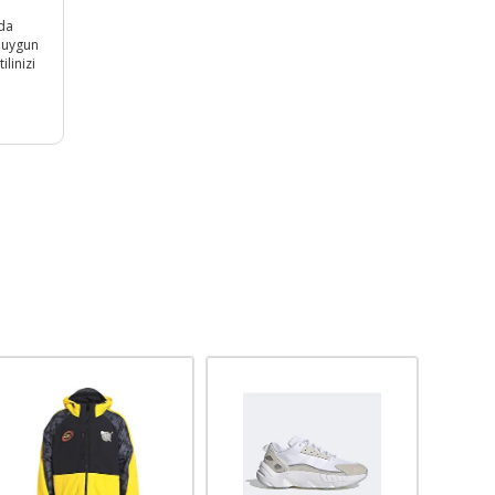
nda
a uygun
linizi