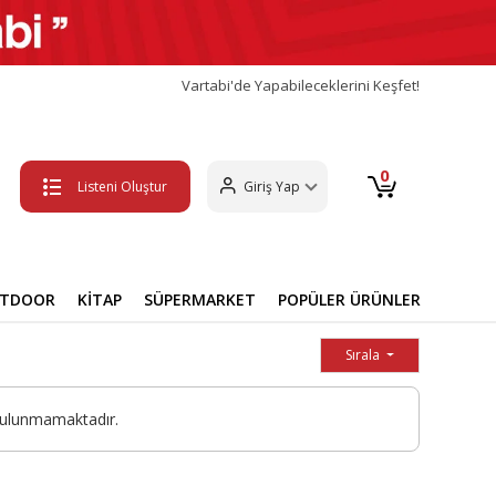
Vartabi'de Yapabileceklerini Keşfet!
0
Listeni Oluştur
Giriş Yap
UTDOOR
KİTAP
SÜPERMARKET
POPÜLER ÜRÜNLER
Sırala
bulunmamaktadır.