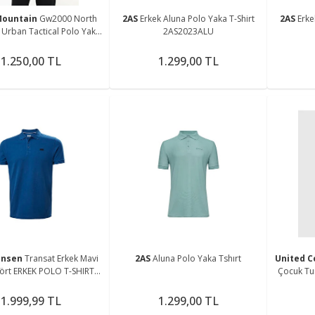
Mountain
Gw2000 North
2AS
Erkek Aluna Polo Yaka T-Shirt
2AS
Erke
Urban Tactical Polo Yaka
2AS2023ALU
Tişört
1.250,00 TL
1.299,00 TL
ansen
Transat Erkek Mavi
2AS
Aluna Polo Yaka Tshırt
United C
şört ERKEK POLO T-SHIRT
Çocuk Tur
HHA.33980
1.999,99 TL
1.299,00 TL