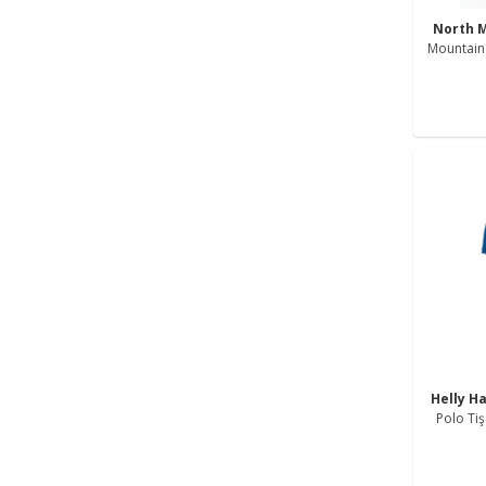
North 
Mountain 
Helly H
Polo Ti