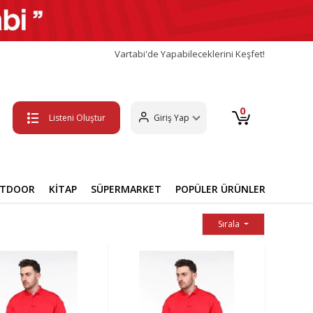
Vartabi'de Yapabileceklerini Keşfet!
0
Listeni Oluştur
Giriş Yap
UTDOOR
KİTAP
SÜPERMARKET
POPÜLER ÜRÜNLER
Sırala