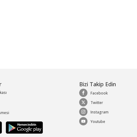
r
Bizi Takip Edin
ikası
Facebook
Twitter
Instagram
şmesi
Youtube