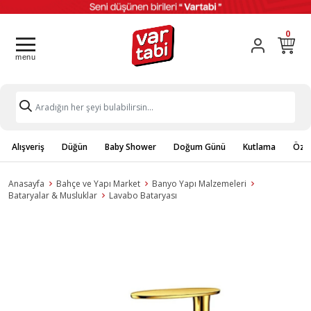
0
Alışveriş
Düğün
Baby Shower
Doğum Günü
Kutlama
Özel
Anasayfa
Bahçe ve Yapı Market
Banyo Yapı Malzemeleri
Bataryalar & Musluklar
Lavabo Bataryası