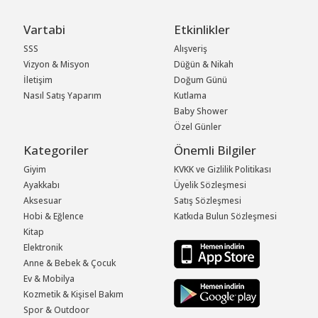
Vartabi
Etkinlikler
SSS
Alışveriş
Vizyon & Misyon
Düğün & Nikah
İletişim
Doğum Günü
Nasıl Satış Yaparım
Kutlama
Baby Shower
Özel Günler
Kategoriler
Önemli Bilgiler
Giyim
KVKK ve Gizlilik Politikası
Ayakkabı
Üyelik Sözleşmesi
Aksesuar
Satış Sözleşmesi
Hobi & Eğlence
Katkıda Bulun Sözleşmesi
Kitap
Elektronik
Anne & Bebek & Çocuk
Ev & Mobilya
Kozmetik & Kişisel Bakım
Spor & Outdoor