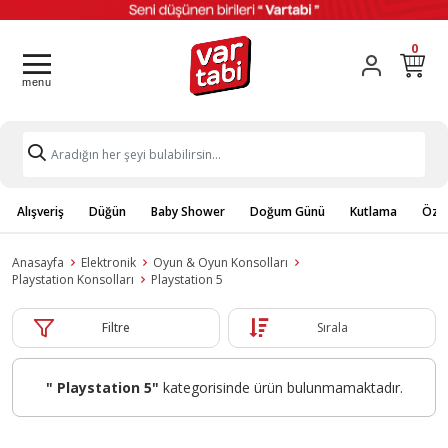
0
Alışveriş
Düğün
Baby Shower
Doğum Günü
Kutlama
Özel
Anasayfa
Elektronik
Oyun & Oyun Konsolları
Playstation Konsolları
Playstation 5
Filtre
Sırala
" Playstation 5"
kategorisinde ürün bulunmamaktadır.