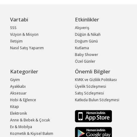
Vartabi
Etkinlikler
SSS
Alışveriş
Vizyon & Misyon
Düğün & Nikah
İletişim
Doğum Günü
Nasıl Satış Yaparım
Kutlama
Baby Shower
Özel Günler
Kategoriler
Önemli Bilgiler
Giyim
KVKK ve Gizlilik Politikası
Ayakkabı
Üyelik Sözleşmesi
Aksesuar
Satış Sözleşmesi
Hobi & Eğlence
Katkıda Bulun Sözleşmesi
Kitap
Elektronik
Anne & Bebek & Çocuk
Ev & Mobilya
Kozmetik & Kişisel Bakım