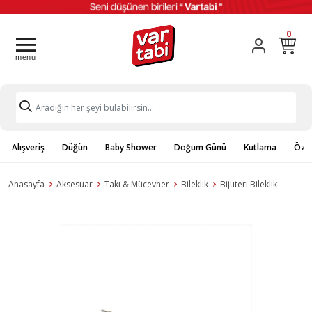
0
Alışveriş
Düğün
Baby Shower
Doğum Günü
Kutlama
Özel
Anasayfa
Aksesuar
Takı & Mücevher
Bileklik
Bijuteri Bileklik