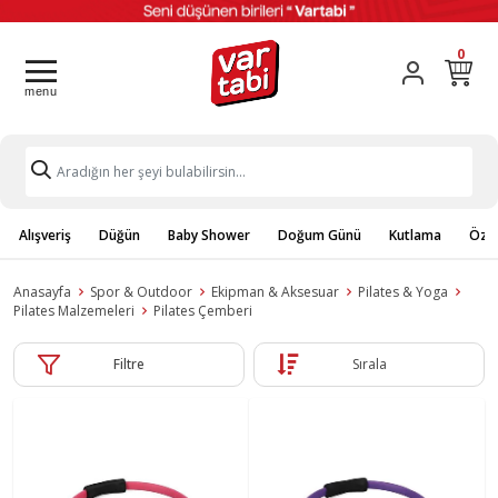
0
Alışveriş
Düğün
Baby Shower
Doğum Günü
Kutlama
Özel
Anasayfa
Spor & Outdoor
Ekipman & Aksesuar
Pilates & Yoga
Pilates Malzemeleri
Pilates Çemberi
Filtre
Sırala