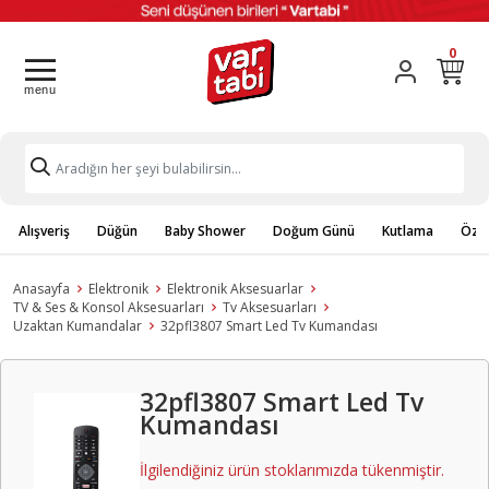
0
Alışveriş
Düğün
Baby Shower
Doğum Günü
Kutlama
Özel
Anasayfa
Elektronik
Elektronik Aksesuarlar
TV & Ses & Konsol Aksesuarları
Tv Aksesuarları
Uzaktan Kumandalar
32pfl3807 Smart Led Tv Kumandası
32pfl3807 Smart Led Tv
Kumandası
İlgilendiğiniz ürün stoklarımızda tükenmiştir.