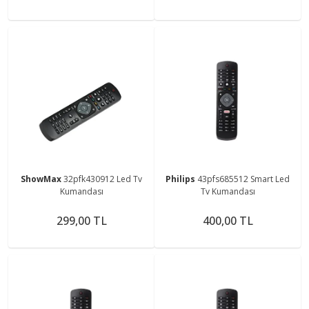
ShowMax
32pfk430912 Led Tv
Philips
43pfs685512 Smart Led
Kumandası
Tv Kumandası
299,00 TL
400,00 TL