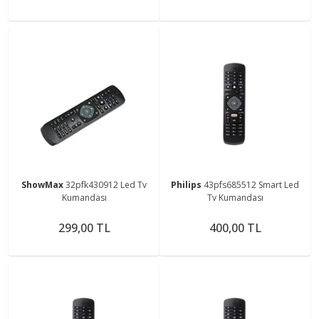
ShowMax
32pfk430912 Led Tv
Philips
43pfs685512 Smart Led
Kumandası
Tv Kumandası
299,00 TL
400,00 TL