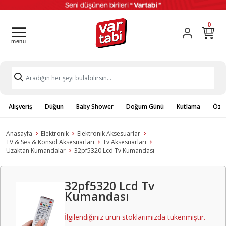
0
Alışveriş
Düğün
Baby Shower
Doğum Günü
Kutlama
Özel
Anasayfa
Elektronik
Elektronik Aksesuarlar
TV & Ses & Konsol Aksesuarları
Tv Aksesuarları
Uzaktan Kumandalar
32pf5320 Lcd Tv Kumandası
32pf5320 Lcd Tv
Kumandası
İlgilendiğiniz ürün stoklarımızda tükenmiştir.