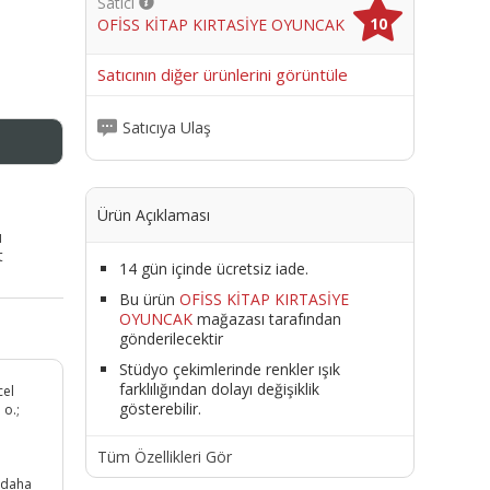
Satıcı
10
OFİSS KİTAP KIRTASİYE OYUNCAK
me
Satıcının diğer ürünlerini görüntüle
Satıcıya Ulaş
Ürün Açıklaması
ı
t
14 gün içinde ücretsiz iade.
Bu ürün
OFİSS KİTAP KIRTASİYE
OYUNCAK
mağazası tarafından
gönderilecektir
Stüdyo çekimlerinde renkler ışık
farklılığından dolayı değişiklik
cel
gösterebilir.
 o.;
Tüm Özellikleri Gör
n daha