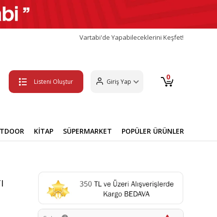
Vartabi'de Yapabileceklerini Keşfet!
0
Listeni Oluştur
Giriş Yap
UTDOOR
KİTAP
SÜPERMARKET
POPÜLER ÜRÜNLER
ı