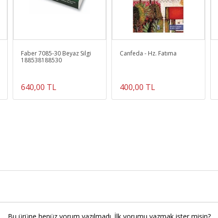
Faber 7085-30 Beyaz Silgi
Canfeda - Hz. Fatıma
188538188530
640,00 TL
400,00 TL
Bu ürüne henüz yorum yazılmadı. İlk yorumu yazmak ister misin?