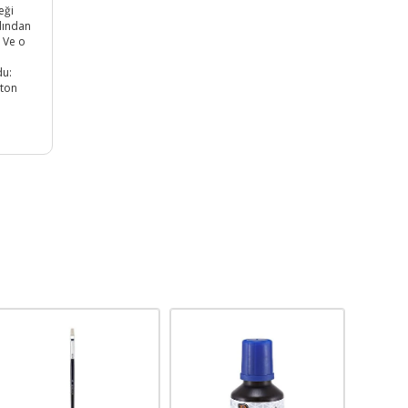
eği
rdından
 Ve o
du:
rton