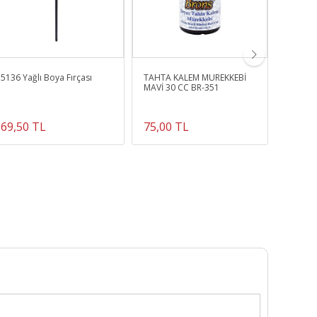
5136 Yağlı Boya Fırçası
TAHTA KALEM MÜREKKEBİ
Proje Ç
MAVİ 30 CC BR-351
3293
69,50 TL
75,00 TL
196,0