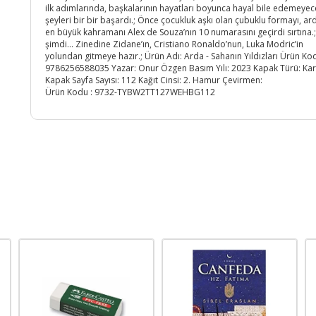
ilk adımlarında, başkalarının hayatları boyunca hayal bile edemeyec
şeyleri bir bir başardı.; Önce çocukluk aşkı olan çubuklu formayı, a
en büyük kahramanı Alex de Souza’nın 10 numarasını geçirdi sırtına.;
şimdi… Zinedine Zidane’ın, Cristiano Ronaldo’nun, Luka Modric’in
yolundan gitmeye hazır.; Ürün Adı: Arda - Sahanın Yıldızları Ürün Ko
9786256588035 Yazar: Onur Özgen Basım Yılı: 2023 Kapak Türü: Ka
Kapak Sayfa Sayısı: 112 Kağıt Cinsi: 2. Hamur Çevirmen:
Ürün Kodu :
9732-TYBW2TT127WEHBG112