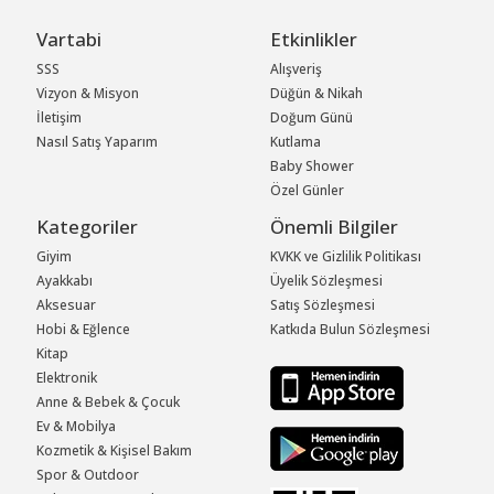
Vartabi
Etkinlikler
SSS
Alışveriş
Vizyon & Misyon
Düğün & Nikah
İletişim
Doğum Günü
Nasıl Satış Yaparım
Kutlama
Baby Shower
Özel Günler
Kategoriler
Önemli Bilgiler
Giyim
KVKK ve Gizlilik Politikası
Ayakkabı
Üyelik Sözleşmesi
Aksesuar
Satış Sözleşmesi
Hobi & Eğlence
Katkıda Bulun Sözleşmesi
Kitap
Elektronik
Anne & Bebek & Çocuk
Ev & Mobilya
Kozmetik & Kişisel Bakım
Spor & Outdoor