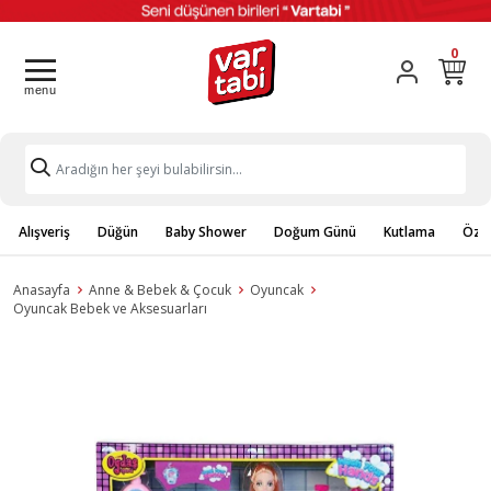
0
Alışveriş
Düğün
Baby Shower
Doğum Günü
Kutlama
Özel
Anasayfa
Anne & Bebek & Çocuk
Oyuncak
Oyuncak Bebek ve Aksesuarları