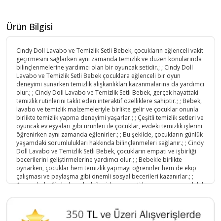
Ürün Bilgisi
Cindy Doll Lavabo ve Temizlik Setli Bebek, çocukların eğlenceli vakit
geçirmesini sağlarken aynı zamanda temizlik ve düzen konularında
bilinçlenmelerine yardımcı olan bir oyuncak setidir.; ; Cindy Doll
Lavabo ve Temizlik Setli Bebek çocuklara eğlenceli bir oyun
deneyimi sunarken temizlik alışkanlıkları kazanmalarına da yardımcı
olur.; ; Cindy Doll Lavabo ve Temizlik Setli Bebek, gerçek hayattaki
temizlik rutinlerini taklit eden interaktif özelliklere sahiptir.; ; Bebek,
lavabo ve temizlik malzemeleriyle birlikte gelir ve çocuklar onunla
birlikte temizlik yapma deneyimi yaşarlar.; ; Çeşitli temizlik setleri ve
oyuncak ev eşyaları gibi ürünleri ile çocuklar, evdeki temizlik işlerini
öğrenirken aynı zamanda eğlenirler.; ; Bu şekilde, çocukların günlük
yaşamdaki sorumlulukları hakkında bilinçlenmeleri sağlanır.; ; Cindy
Doll Lavabo ve Temizlik Setli Bebek, çocukların empati ve işbirliği
becerilerini geliştirmelerine yardımcı olur.; ; Bebekle birlikte
oynarken, çocuklar hem temizlik yapmayı öğrenirler hem de ekip
çalışması ve paylaşma gibi önemli sosyal becerileri kazanırlar.; ;
Ayrıca, bebeğin bakımıyla ilgilenirken empati kurmayı ve sorumluluk
duygusunu geliştirirler.; ; Temizlik setleri, bebekler, oyuncak ev
eşyaları ve daha fazlası, çocukların evcilik oyunları oynamasına ve
günlük hayattaki becerilerini geliştirmesine yardımcı olur.
Ürün Kodu :
1796-TXC0F1233F1694