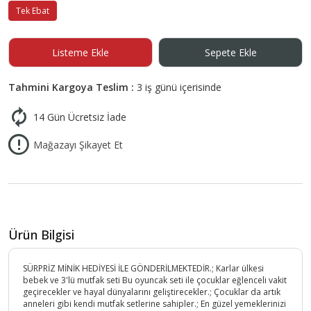
Tek Ebat
Listeme Ekle
Sepete Ekle
Tahmini Kargoya Teslim :
3 iş günü içerisinde
14 Gün Ücretsiz İade
Mağazayı Şikayet Et
Ürün Bilgisi
SÜRPRİZ MİNİK HEDİYESİ İLE GÖNDERİLMEKTEDİR.; Karlar ülkesi
bebek ve 3'lü mutfak seti Bu oyuncak seti ile çocuklar eğlenceli vakit
geçirecekler ve hayal dünyalarını geliştirecekler.; Çocuklar da artık
anneleri gibi kendi mutfak setlerine sahipler.; En güzel yemeklerinizi