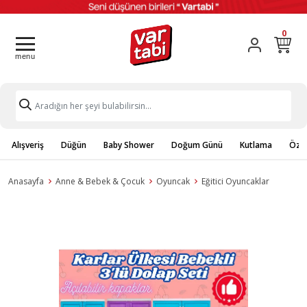
0
Alışveriş
Düğün
Baby Shower
Doğum Günü
Kutlama
Özel
Anasayfa
Anne & Bebek & Çocuk
Oyuncak
Eğitici Oyuncaklar