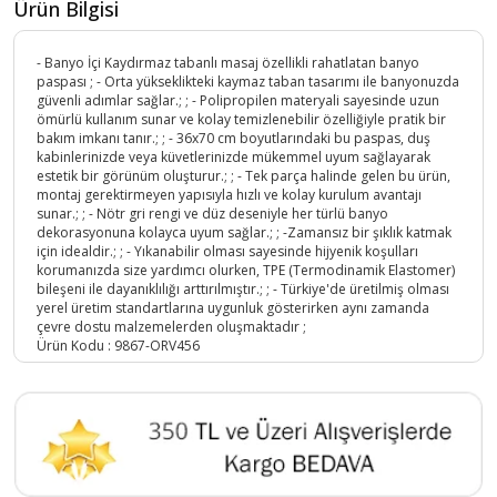
Ürün Bilgisi
- Banyo İçi Kaydırmaz tabanlı masaj özellikli rahatlatan banyo
paspası ; - Orta yükseklikteki kaymaz taban tasarımı ile banyonuzda
güvenli adımlar sağlar.; ; - Polipropilen materyali sayesinde uzun
ömürlü kullanım sunar ve kolay temizlenebilir özelliğiyle pratik bir
bakım imkanı tanır.; ; - 36x70 cm boyutlarındaki bu paspas, duş
kabinlerinizde veya küvetlerinizde mükemmel uyum sağlayarak
estetik bir görünüm oluşturur.; ; - Tek parça halinde gelen bu ürün,
montaj gerektirmeyen yapısıyla hızlı ve kolay kurulum avantajı
sunar.; ; - Nötr gri rengi ve düz deseniyle her türlü banyo
dekorasyonuna kolayca uyum sağlar.; ; -Zamansız bir şıklık katmak
için idealdir.; ; - Yıkanabilir olması sayesinde hijyenik koşulları
korumanızda size yardımcı olurken, TPE (Termodinamik Elastomer)
bileşeni ile dayanıklılığı arttırılmıştır.; ; - Türkiye'de üretilmiş olması
yerel üretim standartlarına uygunluk gösterirken aynı zamanda
çevre dostu malzemelerden oluşmaktadır ;
Ürün Kodu :
9867-ORV456