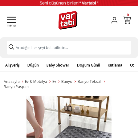
0
Alışveriş
Düğün
Baby Shower
Doğum Günü
Kutlama
Özel
Anasayfa
Ev & Mobilya
Ev
Banyo
Banyo Tekstili
Banyo Paspası