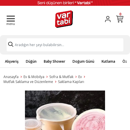
0
Alışveriş
Düğün
Baby Shower
Doğum Günü
Kutlama
Özel
Anasayfa
Ev & Mobilya
Sofra & Mutfak
Ev
Mutfak Saklama ve Düzenleme
Saklama Kapları