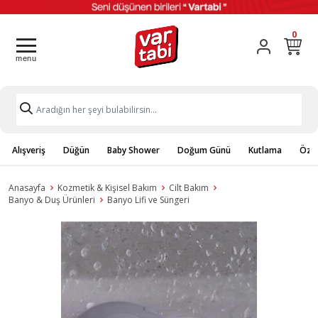
0
Alışveriş
Düğün
Baby Shower
Doğum Günü
Kutlama
Özel
Anasayfa
Kozmetik & Kişisel Bakım
Cilt Bakım
Banyo & Duş Ürünleri
Banyo Lifi ve Süngeri