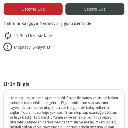
Listeme Ekle
Sepete Ekle
Tahmini Kargoya Teslim :
3 iş günü içerisinde
14 Gün Ücretsiz İade
Mağazayı Şikayet Et
Ürün Bilgisi
Uzun saplı silikon masaj ve temizlik fırçası ile banyo ve kişisel bakım
rutininizi daha etkili hale getirin; Ergonomik uzun sap tasarımı
sayesinde sırt, bel ve ulaşılması zor bölgelerde kolay kullanım
sağlar; Toplam uzunluğu yaklaşık 43 cm olup sap uzunluğu 29,5 cm
ve fırça başlığı 13,5 cm’dir; Yumuşak ve esnek silikon fırça yüzeyi
cildi tahriş etmeden derinlemesine temizlik ve masaj imkanı sunar;
Noktalı silikon yapısı sayesinde ölü derinin arındırılmasına ve kan