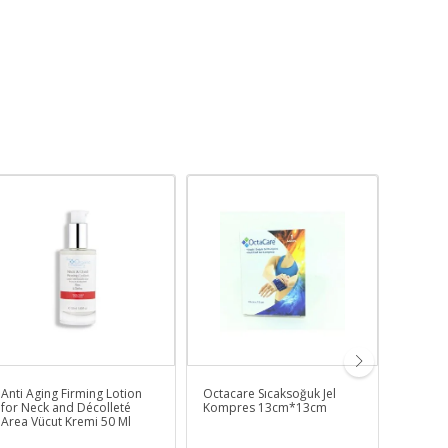
Anti Aging Firming Lotion
Octacare Sıcaksoğuk Jel
Hasta B
for Neck and Décolleté
Kompres 13cm*13cm
Large 3
Area Vücut Kremi 50 Ml