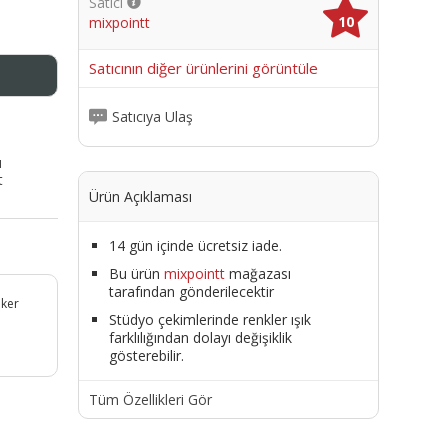
Satıcı
10
mixpointt
me
Satıcının diğer ürünlerini görüntüle
Satıcıya Ulaş
ı
t
Ürün Açıklaması
14 gün içinde ücretsiz iade.
Bu ürün
mixpointt
mağazası
tarafından gönderilecektir
eker
Stüdyo çekimlerinde renkler ışık
farklılığından dolayı değişiklik
gösterebilir.
Tüm Özellikleri Gör