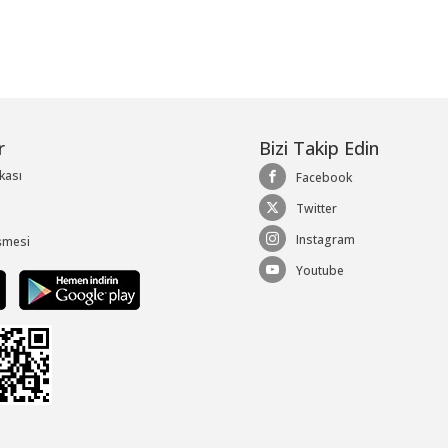
r
Bizi Takip Edin
ikası
Facebook
Twitter
Instagram
şmesi
Youtube