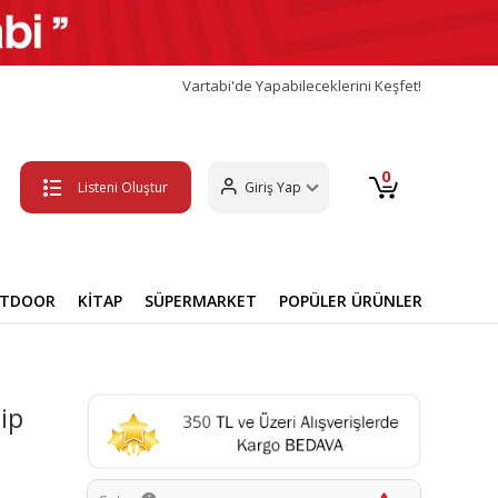
Vartabi'de Yapabileceklerini Keşfet!
0
Listeni Oluştur
Giriş Yap
UTDOOR
KİTAP
SÜPERMARKET
POPÜLER ÜRÜNLER
ip