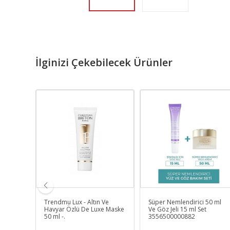
İlginizi Çekebilecek Ürünler
akım
Trendmu Lux - Altın Ve
Süper Nemlendirici 50 ml
N YEŞİL
Havyar Özlü De Luxe Maske
Ve Göz Jeli 15 ml Set
50 ml -.
3556500000882