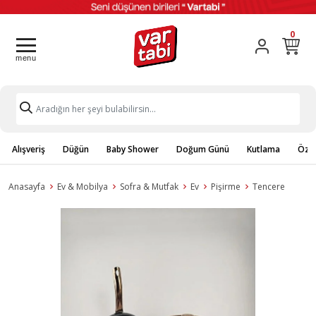
0
Alışveriş
Düğün
Baby Shower
Doğum Günü
Kutlama
Özel
Anasayfa
Ev & Mobilya
Sofra & Mutfak
Ev
Pişirme
Tencere