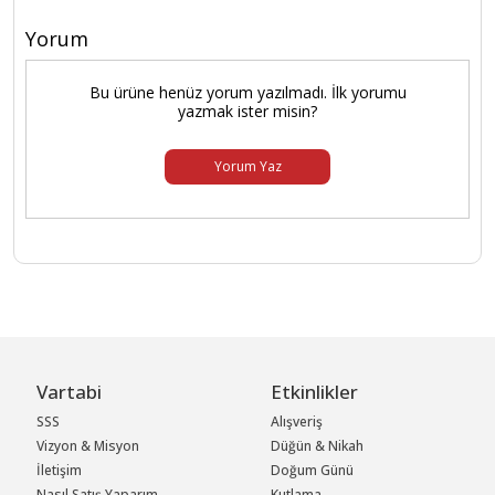
Yorum
Bu ürüne henüz yorum yazılmadı. İlk yorumu
yazmak ister misin?
Yorum Yaz
Vartabi
Etkinlikler
SSS
Alışveriş
Vizyon & Misyon
Düğün & Nikah
İletişim
Doğum Günü
Nasıl Satış Yaparım
Kutlama