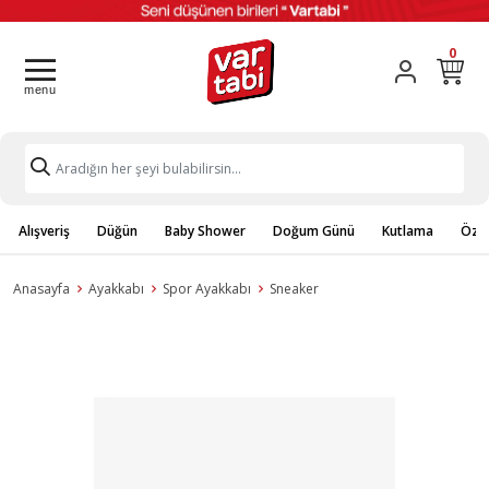
0
Alışveriş
Düğün
Baby Shower
Doğum Günü
Kutlama
Özel
Anasayfa
Ayakkabı
Spor Ayakkabı
Sneaker