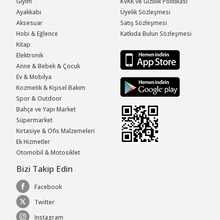
Giyim
KVKK ve Gizlilik Politikası
Ayakkabı
Üyelik Sözleşmesi
Aksesuar
Satış Sözleşmesi
Hobi & Eğlence
Katkıda Bulun Sözleşmesi
Kitap
Elektronik
Anne & Bebek & Çocuk
Ev & Mobilya
Kozmetik & Kişisel Bakım
Spor & Outdoor
Bahçe ve Yapı Market
Süpermarket
Kırtasiye & Ofis Malzemeleri
Ek Hizmetler
Otomobil & Motosiklet
Bizi Takip Edin
Facebook
Twitter
Instagram