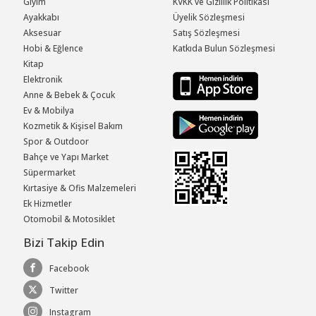
Giyim
KVKK ve Gizlilik Politikası
Ayakkabı
Üyelik Sözleşmesi
Aksesuar
Satış Sözleşmesi
Hobi & Eğlence
Katkıda Bulun Sözleşmesi
Kitap
Elektronik
Anne & Bebek & Çocuk
Ev & Mobilya
Kozmetik & Kişisel Bakım
Spor & Outdoor
Bahçe ve Yapı Market
Süpermarket
Kırtasiye & Ofis Malzemeleri
Ek Hizmetler
Otomobil & Motosiklet
Bizi Takip Edin
Facebook
Twitter
Instagram