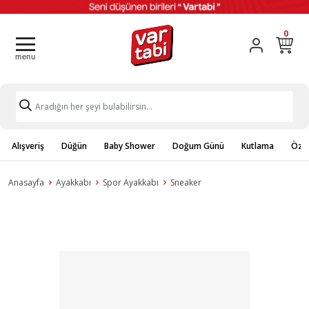
0
Alışveriş
Düğün
Baby Shower
Doğum Günü
Kutlama
Özel
Anasayfa
Ayakkabı
Spor Ayakkabı
Sneaker