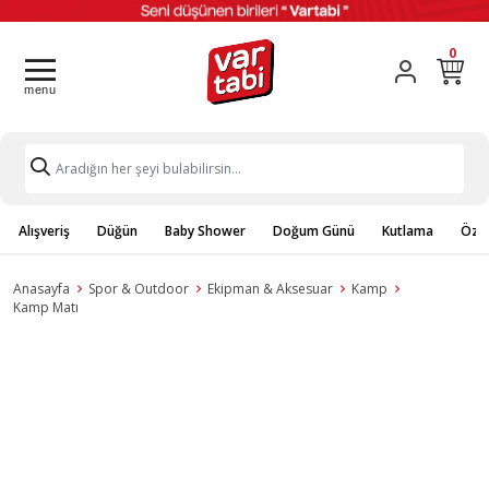
0
Alışveriş
Düğün
Baby Shower
Doğum Günü
Kutlama
Özel
Anasayfa
Spor & Outdoor
Ekipman & Aksesuar
Kamp
Kamp Matı