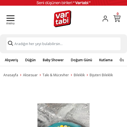
0
Alışveriş
Düğün
Baby Shower
Doğum Günü
Kutlama
Özel
Anasayfa
Aksesuar
Takı & Mücevher
Bileklik
Bijuteri Bileklik