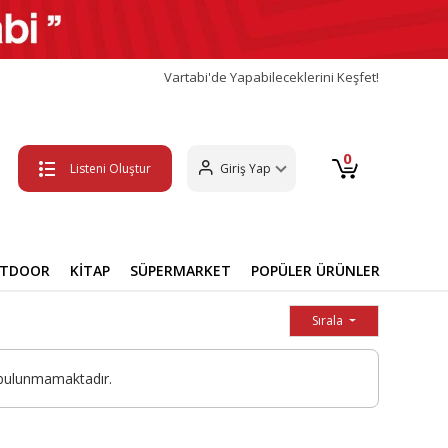
Vartabi'de Yapabileceklerini Keşfet!
0
Listeni Oluştur
Giriş Yap
UTDOOR
KİTAP
SÜPERMARKET
POPÜLER ÜRÜNLER
Sırala
 bulunmamaktadır.