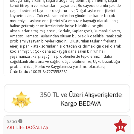
olduğu haliyle kalmış taşlara doğal taş denir. ; İşlenmemiş taşlar
kendi titreşim ve frekanslarını yayarlar. ; Bu sayede olumlu şekilde
çeşitli bedensel faydalar oluştururlar. ; Doğal taşlar enerjilerini
kaybetmezler. ; Çok eski zamanlardan günümüze kadar birçok
medeniyet taşların enerjilerini şifa ve huzur kaynağı olarak inanış
haline getirmişler ve üzerlerinde kolye bileklik küpe gibi
aksesuarlarla taşımışlardır. ; Sodalit, Kaplangözü, Dumanlı Kuvars,
Ametist, Hematit Taşlarından oluşan bu bileklik özellikle Panik atak
problemi yaşayan bireyler içindir. ; Oluşturulan taşların frekans
enerjisi panik atak sorunlarınızı ortadan kaldırmak için özel olarak
kodlanmıştır. ; Çok daha az kaygılı daha sakin bir ruh hali
yaşamanıza , karşılaştığınız problemlerde tepkilerinizin daha
soğukkanlı olmasına ve sağlıklı düşünebilmenize, Uyku bozukluğu
probleminize , Korku ve Kaygılarınıza yardımcı olacaktır.;
Ürün Kodu :
10045-847273558282
Satıcı
10
ART LİFE DOĞALTAŞ