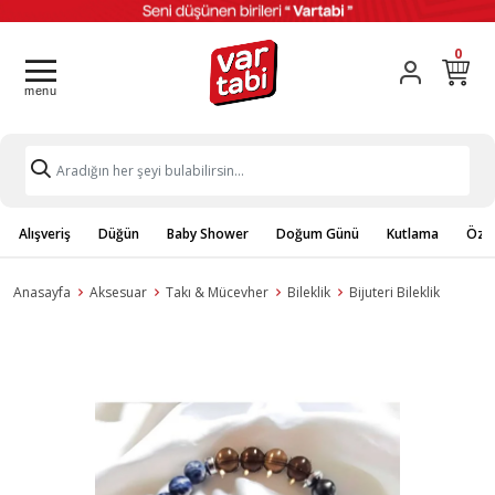
0
Alışveriş
Düğün
Baby Shower
Doğum Günü
Kutlama
Özel
Anasayfa
Aksesuar
Takı & Mücevher
Bileklik
Bijuteri Bileklik