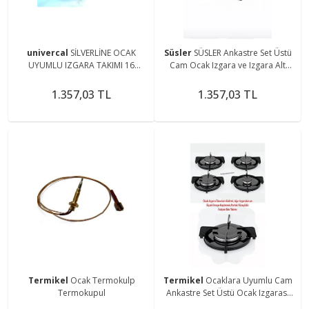
univercal
SİLVERLİNE OCAK
Süsler
SÜSLER Ankastre Set Üstü
UYUMLU IZGARA TAKIMI 16
Cam Ocak Izgara ve Izgara Alt
PARÇA
Sacı Takımı Bek Takımı 33 Parça
1.357,03 TL
1.357,03 TL
Termikel
Ocak Termokulp
Termikel
Ocaklara Uyumlu Cam
Termokupul
Ankastre Set Üstü Ocak Izgarası
Aygaz Demiri Emaye Parlak 32