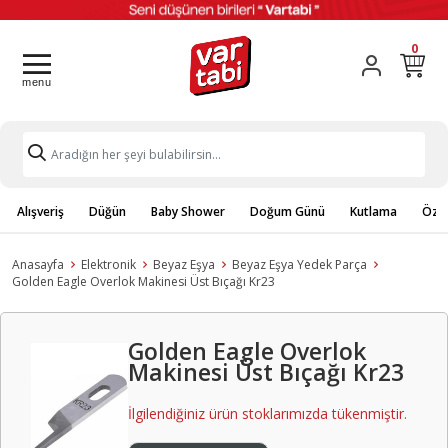
0
Alışveriş
Düğün
Baby Shower
Doğum Günü
Kutlama
Özel
Anasayfa
Elektronik
Beyaz Eşya
Beyaz Eşya Yedek Parça
Golden Eagle Overlok Makinesi Üst Bıçağı Kr23
Golden Eagle Overlok
Makinesi Üst Bıçağı Kr23
İlgilendiğiniz ürün stoklarımızda tükenmiştir.