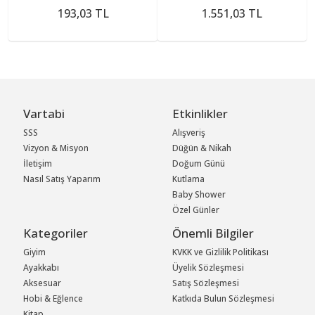
Parça
193,03 TL
1.551,03 TL
Vartabi
Etkinlikler
SSS
Alışveriş
Vizyon & Misyon
Düğün & Nikah
İletişim
Doğum Günü
Nasıl Satış Yaparım
Kutlama
Baby Shower
Özel Günler
Kategoriler
Önemli Bilgiler
Giyim
KVKK ve Gizlilik Politikası
Ayakkabı
Üyelik Sözleşmesi
Aksesuar
Satış Sözleşmesi
Hobi & Eğlence
Katkıda Bulun Sözleşmesi
Kitap