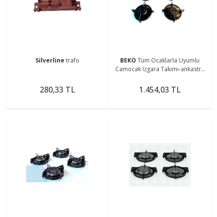
Silverline
trafo
BEKO
Tüm Ocaklarla Uyumlu
Camocak Izgara Takımı-ankastre
Ocak Izgarası Setüstü Ocak
Izgarası
280,33 TL
1.454,03 TL