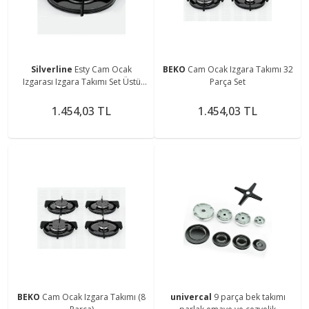
Silverline
Esty Cam Ocak
BEKO
Cam Ocak Izgara Takımı 32
Izgarası Izgara Takımı Set Üstü
Parça Set
Izgara Parlak Emaye Ocak Üstü
Demirleri Takımı
1.454,03 TL
1.454,03 TL
BEKO
Cam Ocak Izgara Takımı (8
univercal
9 parça bek takımı