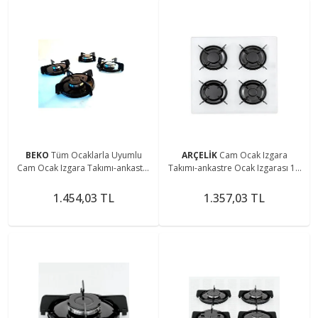
BEKO
Tüm Ocaklarla Uyumlu
ARÇELİK
Cam Ocak Izgara
Cam Ocak Izgara Takımı-ankastre
Takımı-ankastre Ocak Izgarası 17
Ocak Izgarası-set Üstü Ocak
Parça
Izgarası (8 Parça)
1.454,03 TL
1.357,03 TL