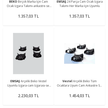
BEKO
Birçok Marka Için Cam
EMSAŞ
24 Parça Cam Ocak Izgara
Ocak Izgara Takımı-ankastre-set
Takımı Her Marka Için Uyumlu
Üstü Ocak Izgarası Ve Bek Takımı
1.357,03 TL
1.357,03 TL
EMSAŞ
Arçelik Beko Vestel
Vestel
Arçelik Beko Tüm
Uyumlu Izgara-cam Izgarası-set
Ocaklara Uyum Cam Ankastre Set
Üstü Ocak Wok Izgarası-parlak-
Üstü Ocak Izgarası-aygaz Demiri
emaye-ızgara Takımı
Emaye Parlak
2.230,03 TL
1.454,03 TL