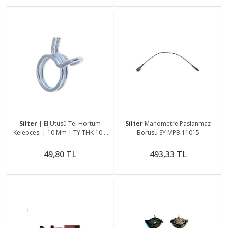
Silter
| El Ütüsü Tel Hortum
Silter
Manometre Paslanmaz
Kelepçesi | 10 Mm | TY THK 10 |
Borusu SY MPB 11015
Mini Ütülerde Hortum
Sıkıştırmada Kulla
49,80 TL
493,33 TL