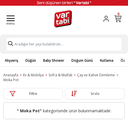
0
Alışveriş
Düğün
Baby Shower
Doğum Günü
Kutlama
Özel
Anasayfa
Ev & Mobilya
Sofra & Mutfak
Çay ve Kahve Demleme
Moka Pot
Filtre
Sırala
" Moka Pot"
kategorisinde ürün bulunmamaktadır.