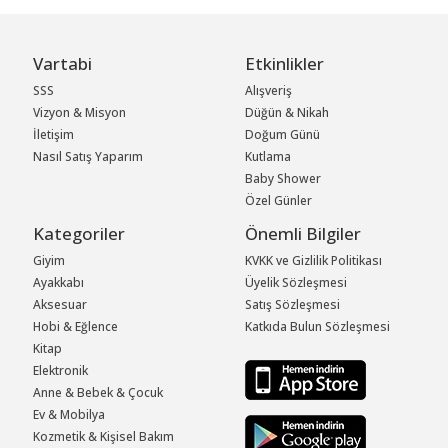
Vartabi
Etkinlikler
SSS
Alışveriş
Vizyon & Misyon
Düğün & Nikah
İletişim
Doğum Günü
Nasıl Satış Yaparım
Kutlama
Baby Shower
Özel Günler
Kategoriler
Önemli Bilgiler
Giyim
KVKK ve Gizlilik Politikası
Ayakkabı
Üyelik Sözleşmesi
Aksesuar
Satış Sözleşmesi
Hobi & Eğlence
Katkıda Bulun Sözleşmesi
Kitap
Elektronik
Anne & Bebek & Çocuk
Ev & Mobilya
Kozmetik & Kişisel Bakım