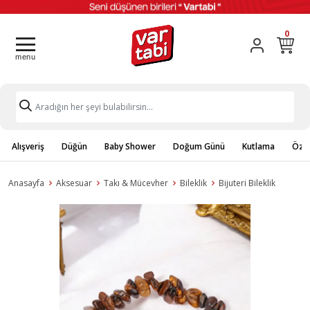
0
Alışveriş
Düğün
Baby Shower
Doğum Günü
Kutlama
Özel
Anasayfa
Aksesuar
Takı & Mücevher
Bileklik
Bijuteri Bileklik