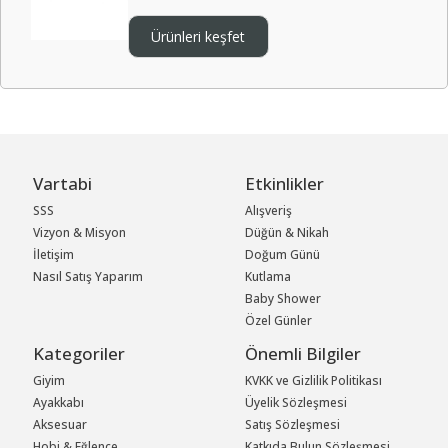
Ürünleri keşfet
Vartabi
Etkinlikler
SSS
Alışveriş
Vizyon & Misyon
Düğün & Nikah
İletişim
Doğum Günü
Nasıl Satış Yaparım
Kutlama
Baby Shower
Özel Günler
Kategoriler
Önemli Bilgiler
Giyim
KVKK ve Gizlilik Politikası
Ayakkabı
Üyelik Sözleşmesi
Aksesuar
Satış Sözleşmesi
Hobi & Eğlence
Katkıda Bulun Sözleşmesi