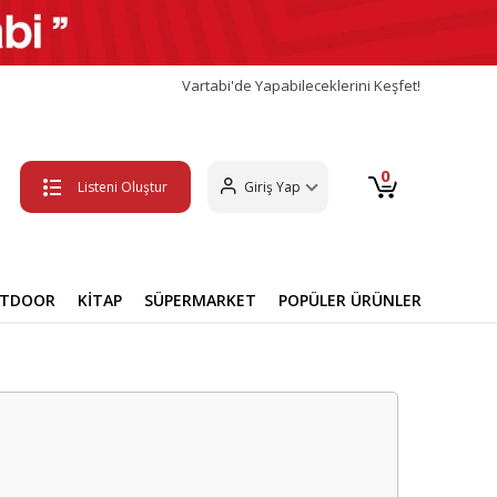
Vartabi'de Yapabileceklerini Keşfet!
0
Listeni Oluştur
Giriş Yap
UTDOOR
KİTAP
SÜPERMARKET
POPÜLER ÜRÜNLER