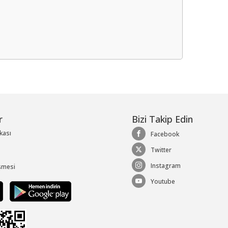
me
r
Bizi Takip Edin
ikası
Facebook
Twitter
Instagram
şmesi
Youtube