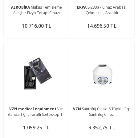
AEROBİKA
Mukus Temizleme
ERPA
E-233a - Cihaz Arabası
Akciğer Fizyo Terapi Cihazı
Çekmeceli, Askılıklı
10.716,00 TL
14.696,50 TL
VZN medical equipment
Vzn
VZN
Santrifüj Cihazı 6 Tüplü - Prp
Standart Çift Taraflı Stetoskop Ty-
Santrifüj Cihazı
s02
1.059,25 TL
9.352,75 TL