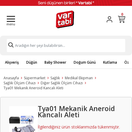
0
Alışveriş
Düğün
Baby Shower
Doğum Günü
Kutlama
Özel
Anasayfa
Süpermarket
Sağlık
Medikal Ekipman
Sağlık Ölçüm Cihazı
Diğer Sağlık Ölçüm Cihazı
Tya01 Mekanik Aneroid Kancalı Aleti
Tya01 Mekanik Aneroid
Kancalı Aleti
İlgilendiğiniz ürün stoklarımızda tükenmiştir.