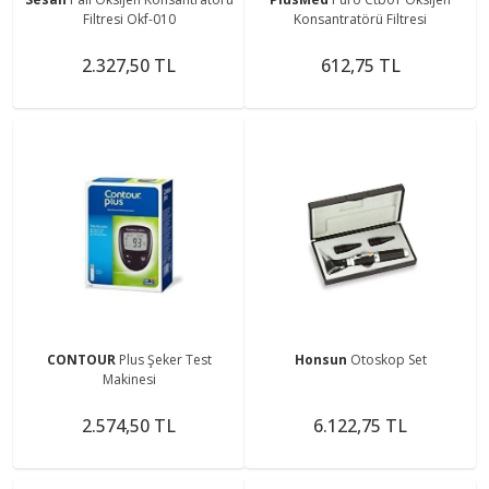
Filtresi Okf-010
Konsantratörü Filtresi
2.327,50 TL
612,75 TL
CONTOUR
Plus Şeker Test
Honsun
Otoskop Set
Makinesi
2.574,50 TL
6.122,75 TL