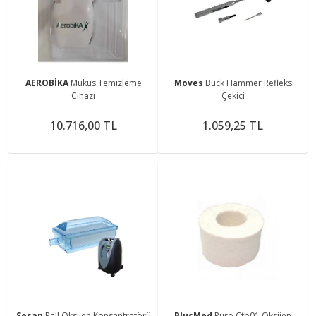
AEROBİKA
Mukus Temizleme
Moves
Buck Hammer Refleks
Cihazı
Çekici
10.716,00 TL
1.059,25 TL
Sesan
Pall Oksijen Konsantratörü
PlusMed
Puro Ctb01 Oksijen