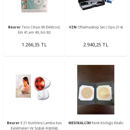
Beurer
Tens Cihazı 8li Elektrod,
VZN
Oftalmaskop Set ( Ops-214)
Em 41,em 49, Em 80
1.266,35 TL
2.940,25 TL
Beurer
Il 21 Kızılötesi Lamba Kas
MEDİKALCİM
Renk Körlüğü Kitabı
Kasılmaları Ve Soğuk Algınlığı