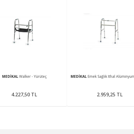
MEDİKAL
Walker - Yürüteç
MEDİKAL
Emek Sağlık Ithal Alüminyu
4.227,50 TL
2.959,25 TL