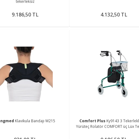
tekerleksiz
9.186,50 TL
4.132,50 TL
ingmed
Klavikula Bandajı W215
Comfort Plus
Ky9143 3 Tekerlekli
Yürüteç Rolatör COMFORT üç Lüx Tek
Sepetli Yürüteç