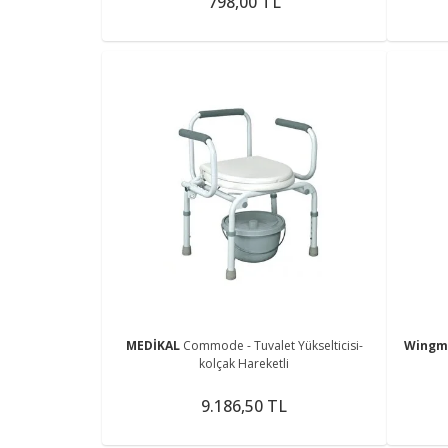
798,00 TL
MEDİKAL
Commode - Tuvalet Yükselticisi-
Wing
kolçak Hareketli
9.186,50 TL