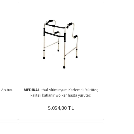
Ap.tuv.-
MEDİKAL
Ithal Alüminyum Kademeli Yürüteç
kaliteli katlanır wolker hasta yürüteci
5.054,00 TL