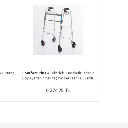
m Yürüteç
Comfort Plus
4 Tekerlekli Hareketli Katlanır
Boy Ayarlanır Yürüteç Wolker Frenli Güvenilir
Yürüteç
6.274,75 TL