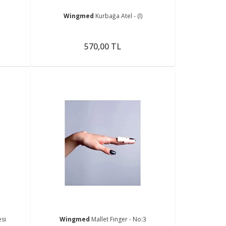
Wingmed
Kurbağa Atel - (l)
570,00 TL
si
Wingmed
Mallet Finger - No:3