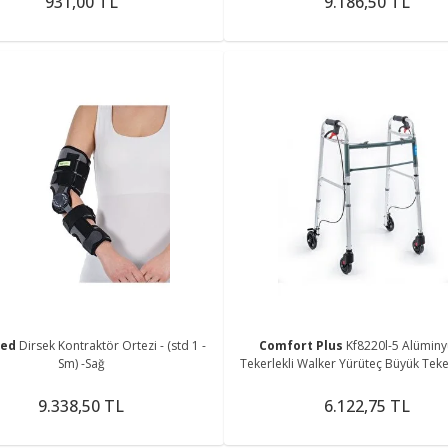
931,00 TL
9.186,50 TL
med
Dirsek Kontraktör Ortezi - (std 1 -
Comfort Plus
Kf8220l-5 Alümin
Sm) -Sağ
Tekerlekli Walker Yürüteç Büyük Teker
Hasta Yürüteci Tekerli
9.338,50 TL
6.122,75 TL