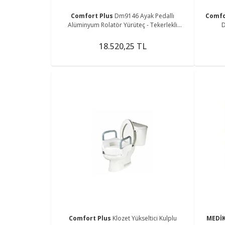
Comfort Plus
Dm9146 Ayak Pedallı
Comfo
Alüminyum Rolatör Yürüteç - Tekerlekli
D
Sandalye Gibi Kullanma Imkanı
18.520,25 TL
Comfort Plus
Klozet Yükseltici Kulplu
MEDİ