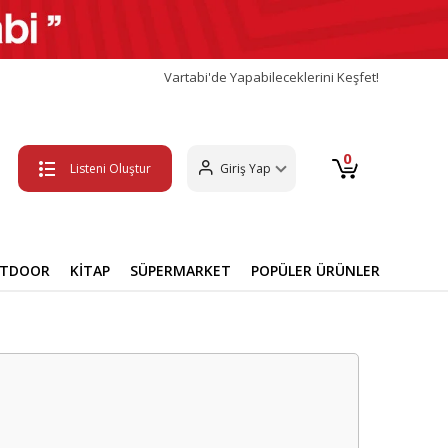
Vartabi'de Yapabileceklerini Keşfet!
0
Listeni Oluştur
Giriş Yap
UTDOOR
KİTAP
SÜPERMARKET
POPÜLER ÜRÜNLER