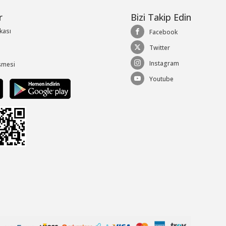
r
Bizi Takip Edin
ikası
Facebook
Twitter
Instagram
şmesi
Youtube