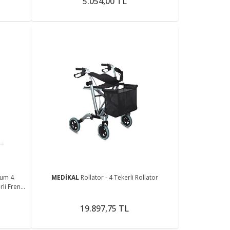
5.054,00 TL
yum 4
MEDİKAL
Rollator - 4 Tekerli Rollator
li Frenli
19.897,75 TL