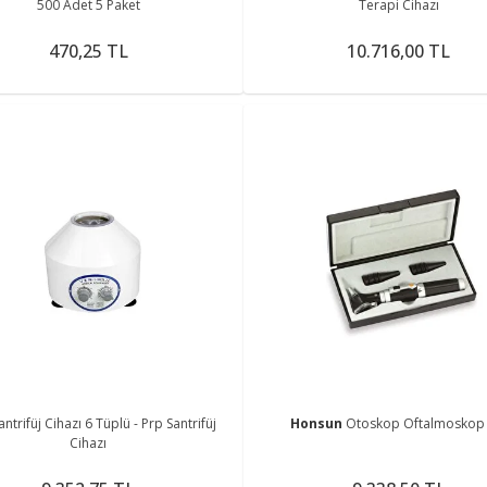
500 Adet 5 Paket
Terapi Cihazı
470,25 TL
10.716,00 TL
antrifüj Cihazı 6 Tüplü - Prp Santrifüj
Honsun
Otoskop Oftalmoskop 
Cihazı