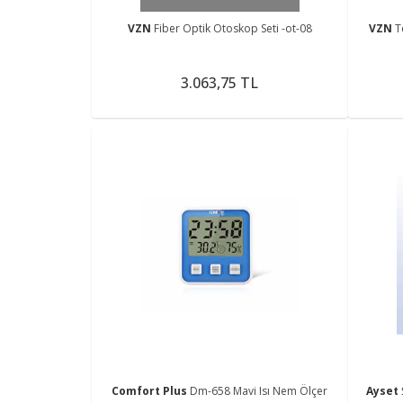
VZN
Fiber Optik Otoskop Seti -ot-08
VZN
T
3.063,75 TL
Comfort Plus
Dm-658 Mavi Isı Nem Ölçer
Ayset