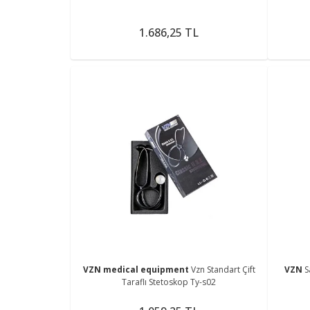
1.686,25 TL
VZN medical equipment
Vzn Standart Çift
VZN
S
Taraflı Stetoskop Ty-s02