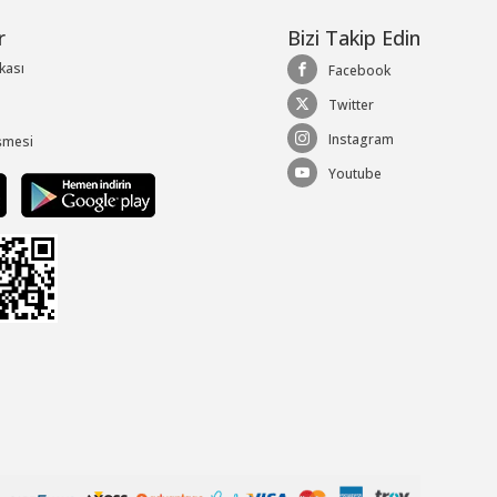
r
Bizi Takip Edin
ikası
Facebook
Twitter
Instagram
şmesi
Youtube