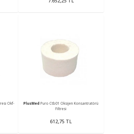
7.652,25 TL
resi Okf-
PlusMed
Puro Ctb01 Oksijen Konsantratörü
Filtresi
612,75 TL