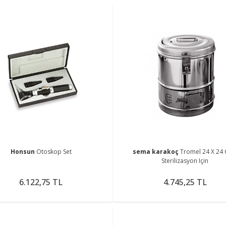
Honsun
Otoskop Set
sema karakoç
Tromel 24 X 24 
Sterilizasyon Için
6.122,75 TL
4.745,25 TL