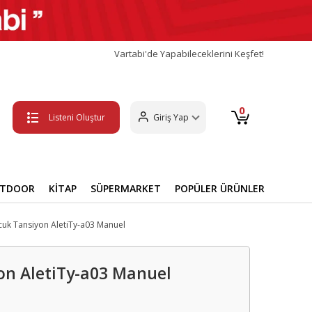
Vartabi'de Yapabileceklerini Keşfet!
0
Listeni Oluştur
Giriş Yap
UTDOOR
KİTAP
SÜPERMARKET
POPÜLER ÜRÜNLER
cuk Tansiyon AletiTy-a03 Manuel
on AletiTy-a03 Manuel