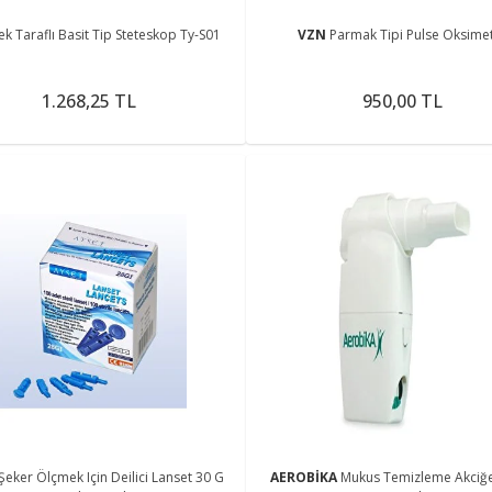
ek Taraflı Basit Tip Steteskop Ty-S01
VZN
Parmak Tipi Pulse Oksime
1.268,25 TL
950,00 TL
Şeker Ölçmek Için Deilici Lanset 30 G
AEROBİKA
Mukus Temizleme Akciğe