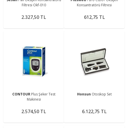
Filtresi Okf-010
Konsantratörü Filtresi
2.327,50 TL
612,75 TL
CONTOUR
Plus Şeker Test
Honsun
Otoskop Set
Makinesi
2.574,50 TL
6.122,75 TL