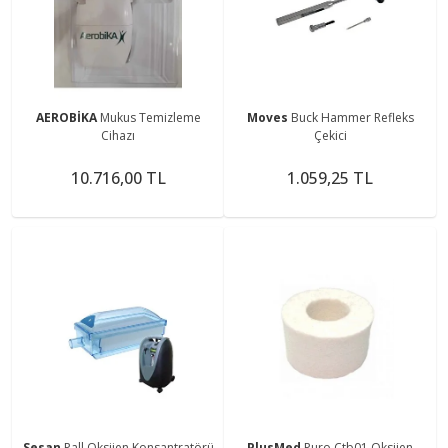
AEROBİKA
Mukus Temizleme
Moves
Buck Hammer Refleks
Cihazı
Çekici
10.716,00 TL
1.059,25 TL
Sesan
Pall Oksijen Konsantratörü
PlusMed
Puro Ctb01 Oksijen