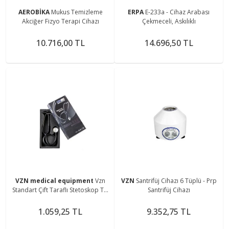
AEROBİKA
Mukus Temizleme
ERPA
E-233a - Cihaz Arabası
Akciğer Fizyo Terapi Cihazı
Çekmeceli, Askılıklı
10.716,00 TL
14.696,50 TL
VZN medical equipment
Vzn
VZN
Santrifüj Cihazı 6 Tüplü - Prp
Standart Çift Taraflı Stetoskop Ty-
Santrifüj Cihazı
s02
1.059,25 TL
9.352,75 TL