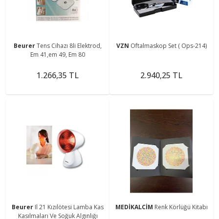
Beurer
Tens Cihazı 8li Elektrod,
VZN
Oftalmaskop Set ( Ops-214)
Em 41,em 49, Em 80
1.266,35 TL
2.940,25 TL
Beurer
Il 21 Kızılötesi Lamba Kas
MEDİKALCİM
Renk Körlüğü Kitabı
Kasılmaları Ve Soğuk Algınlığı