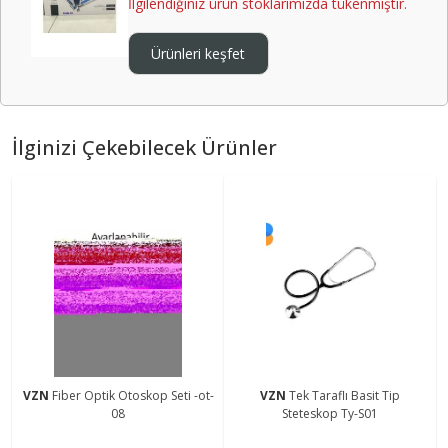
İlgilendiğiniz ürün stoklarımızda tükenmiştir.
Ürünleri keşfet
İlginizi Çekebilecek Ürünler
VZN
Fiber Optik Otoskop Seti -ot-
VZN
Tek Taraflı Basit Tip
08
Steteskop Ty-S01