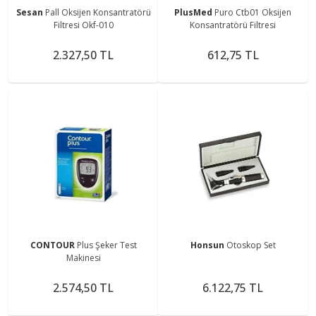
Sesan
Pall Oksijen Konsantratörü
PlusMed
Puro Ctb01 Oksijen
Filtresi Okf-010
Konsantratörü Filtresi
2.327,50 TL
612,75 TL
CONTOUR
Plus Şeker Test
Honsun
Otoskop Set
Makinesi
2.574,50 TL
6.122,75 TL