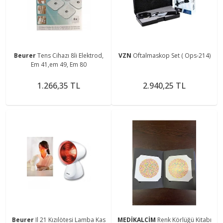
Beurer
Tens Cihazı 8li Elektrod,
VZN
Oftalmaskop Set ( Ops-214)
Em 41,em 49, Em 80
1.266,35 TL
2.940,25 TL
Beurer
Il 21 Kızılötesi Lamba Kas
MEDİKALCİM
Renk Körlüğü Kitabı