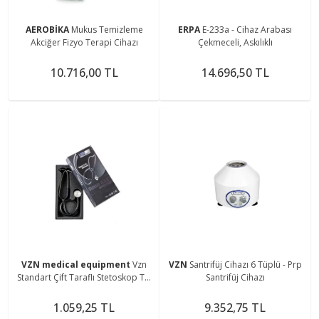
AEROBİKA
Mukus Temizleme
ERPA
E-233a - Cihaz Arabası
Akciğer Fizyo Terapi Cihazı
Çekmeceli, Askılıklı
10.716,00 TL
14.696,50 TL
VZN medical equipment
Vzn
VZN
Santrifüj Cihazı 6 Tüplü - Prp
Standart Çift Taraflı Stetoskop Ty-
Santrifüj Cihazı
s02
1.059,25 TL
9.352,75 TL