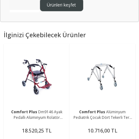
Ürünleri keşfet
İlginizi Çekebilecek Ürünler
Comfort Plus
Dm9146 Ayak
Comfort Plus
Alüminyum
Pedallı Alüminyum Rolatör
Pediatrik Çocuk Dört Tekerli Ters
Yürüteç - Tekerlekli Sandalye Gibi
Walker Ky963l
Kullanma Imkanı
18.520,25 TL
10.716,00 TL