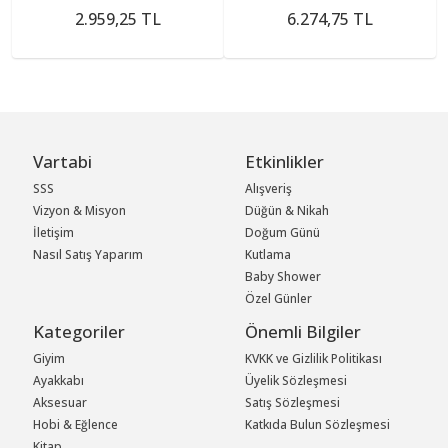
Yürüteç
2.959,25 TL
6.274,75 TL
Vartabi
Etkinlikler
SSS
Alışveriş
Vizyon & Misyon
Düğün & Nikah
İletişim
Doğum Günü
Nasıl Satış Yaparım
Kutlama
Baby Shower
Özel Günler
Kategoriler
Önemli Bilgiler
Giyim
KVKK ve Gizlilik Politikası
Ayakkabı
Üyelik Sözleşmesi
Aksesuar
Satış Sözleşmesi
Hobi & Eğlence
Katkıda Bulun Sözleşmesi
Kitap