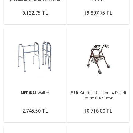
Alüminyum 4 Tekerlekli Walker
Rollator
Yürüteç Büyük Tekerli Frenli Hasta
Yürüteci Tekerli
6.122,75 TL
19.897,75 TL
MEDİKAL
Walker
MEDİKAL
Ithal Rollator - 4 Tekerli
Oturmalı Rollator
2.745,50 TL
10.716,00 TL