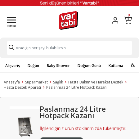
0
Alışveriş
Düğün
Baby Shower
Doğum Günü
Kutlama
Özel
Anasayfa
Süpermarket
Sağlık
Hasta Bakım ve Hareket Destek
Hasta Destek Aparatı
Paslanmaz 24 Litre Hotpack Kazanı
Paslanmaz 24 Litre
Hotpack Kazanı
İlgilendiğiniz ürün stoklarımızda tükenmiştir.