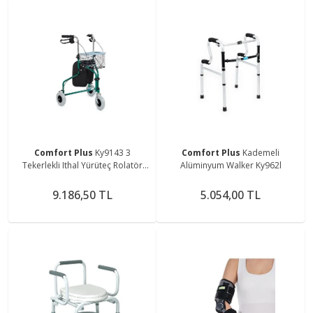
Comfort Plus
Ky9143 3
Comfort Plus
Kademeli
Tekerlekli Ithal Yürüteç Rolatör
Alüminyum Walker Ky962l
COMFORT üç Lüx Tekerlekli
Sepetli Yürüteç
9.186,50 TL
5.054,00 TL