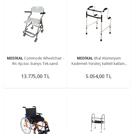
MEDİKAL
Commode Wheelchair -
MEDİKAL
Ithal Alüminyum
Wc Ap.tuv.-banyo Tek.sand.
Kademeli Yürüteç kaliteli katlanır
wolker hasta yürüteci
13.775,00 TL
5.054,00 TL